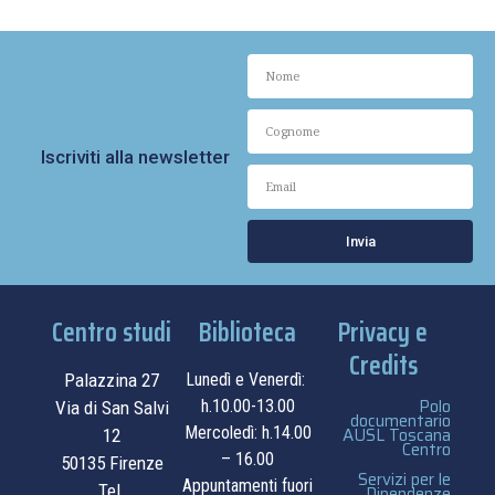
Iscriviti alla newsletter
Invia
Centro studi
Biblioteca
Privacy e
Credits
Palazzina 27
Lunedì e Venerdì:
Polo
h.10.00-13.00
Via di San Salvi
documentario
Mercoledì: h.14.00
AUSL Toscana
12
Centro
– 16.00
50135 Firenze
Servizi per le
Appuntamenti fuori
Tel.
Dipendenze