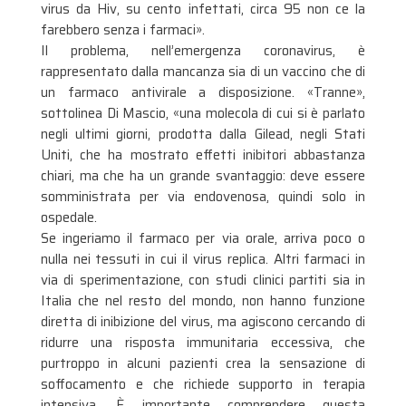
virus da Hiv, su cento infettati, circa 95 non ce la
farebbero senza i farmaci».
Il problema, nell’emergenza coronavirus, è
rappresentato dalla mancanza sia di un vaccino che di
un farmaco antivirale a disposizione. «Tranne»,
sottolinea Di Mascio, «una molecola di cui si è parlato
negli ultimi giorni, prodotta dalla Gilead, negli Stati
Uniti, che ha mostrato effetti inibitori abbastanza
chiari, ma che ha un grande svantaggio: deve essere
somministrata per via endovenosa, quindi solo in
ospedale.
Se ingeriamo il farmaco per via orale, arriva poco o
nulla nei tessuti in cui il virus replica. Altri farmaci in
via di sperimentazione, con studi clinici partiti sia in
Italia che nel resto del mondo, non hanno funzione
diretta di inibizione del virus, ma agiscono cercando di
ridurre una risposta immunitaria eccessiva, che
purtroppo in alcuni pazienti crea la sensazione di
soffocamento e che richiede supporto in terapia
intensiva. È importante comprendere questa