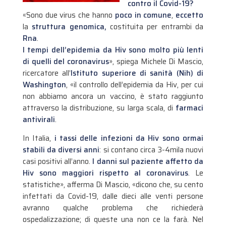
contro il Covid-19?
«Sono due virus che hanno
poco in comune
,
eccetto
la
struttura genomica,
costituita per entrambi da
Rna
.
I tempi dell’epidemia da Hiv sono molto più lenti
di quelli del coronavirus
», spiega Michele Di Mascio,
ricercatore all’
Istituto superiore di sanità (Nih) di
Washington
, «il controllo dell’epidemia da Hiv, per cui
non abbiamo ancora un vaccino, è stato raggiunto
attraverso la distribuzione, su larga scala, di
farmaci
antivirali
.
In Italia,
i tassi delle infezioni da Hiv sono ormai
stabili da diversi anni
: si contano circa 3-4mila nuovi
casi positivi all’anno.
I danni sul paziente affetto da
Hiv sono maggiori rispetto al coronavirus
. Le
statistiche», afferma Di Mascio, «dicono che, su cento
infettati da Covid-19, dalle dieci alle venti persone
avranno qualche problema che richiederà
ospedalizzazione; di queste una non ce la farà. Nel