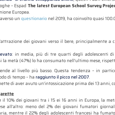
droghe – Espad
The latest European School Survey Proje
Unione Europea.
traverso un
questionario
nel 2019, ha coinvolto quasi 100.0
attrazione dei giovani verso il bere, principalmente a c
levato
: in media, più di tre quarti degli adolescenti 
si la metà (47%) lo ha consumato nell’ultimo mese, rispet
ende al livello più basso. Questa tendenza – in partico
iodo di tempo – ha
raggiunto il picco nel 2007
.
tte di aver avuto un’intossicazione prima dei 13 anni, con
garette
e il 10% dei giovani tra i 15 ei 16 anni in Europa, la me
se all’altro: meno del 2% dei giovani fumatori giornal
garia, mentre il 22% degli adolescenti francesi ha fuma