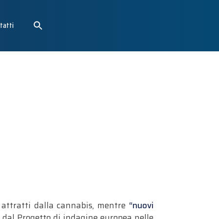
tatti
attratti dalla cannabis, mentre
“nuovi
si dal Progetto di indagine europea nelle