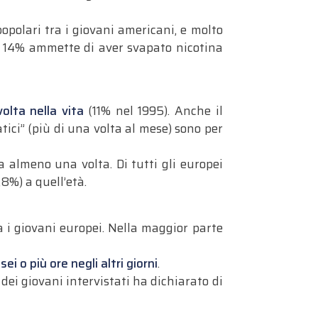
popolari tra i giovani americani, e molto
l 14% ammette di aver svapato nicotina
olta nella vita
(11% nel 1995). Anche il
ici” (più di una volta al mese) sono per
a almeno una volta. Di tutti gli europei
,8%) a quell’età.
 i giovani europei. Nella maggior parte
ei o più ore negli altri giorni
.
% dei giovani intervistati ha dichiarato di