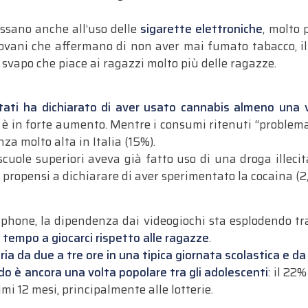
ressano anche all’uso delle
sigarette elettroniche
, molto 
iovani che affermano di non aver mai fumato tabacco, i
svapo che piace ai ragazzi molto più delle ragazze.
stati ha dichiarato di aver usato cannabis almeno una v
 in forte aumento. Mentre i consumi ritenuti “problemat
nza molto alta in Italia (15%).
 scuole superiori aveva già fatto uso di una droga illecit
iù propensi a dichiarare di aver sperimentato la cocaina (2
tphone, la dipendenza dai videogiochi sta esplodendo tra
l tempo a giocarci rispetto alle ragazze
.
ria da due a tre ore in una tipica giornata scolastica e da s
do è ancora una volta popolare tra gli adolescenti
: il 22
mi 12 mesi, principalmente alle lotterie.