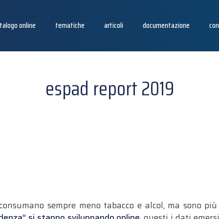
talogo online
tematiche
articoli
documentazione
con
espad report 2019
i consumano sempre meno tabacco e alcol, ma sono più 
enza” si stanno sviluppando online
, questi i dati emer