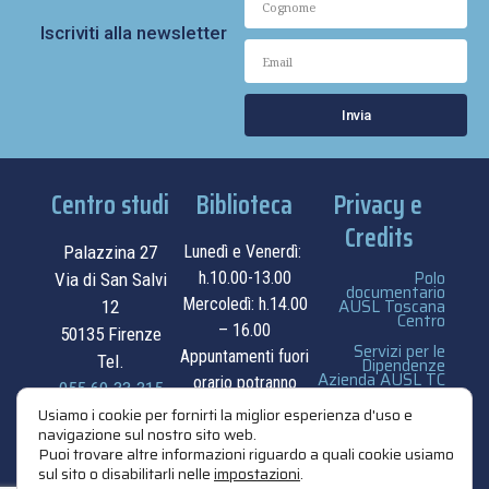
Iscriviti alla newsletter
Invia
Centro studi
Biblioteca
Privacy e
Credits
Palazzina 27
Lunedì e Venerdì:
Polo
h.10.00-13.00
Via di San Salvi
documentario
Mercoledì: h.14.00
AUSL Toscana
12
Centro
– 16.00
50135 Firenze
Servizi per le
Appuntamenti fuori
Tel.
Dipendenze
Azienda AUSL TC
orario potranno
055.69.33.315
essere
privacy e cookie
Usiamo i cookie per fornirti la miglior esperienza d'uso e
navigazione sul nostro sito web.
contatti
concordati su
policy
Puoi trovare altre informazioni riguardo a quali cookie usiamo
appuntamento.
sul sito o disabilitarli nelle
impostazioni
.