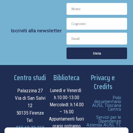
Iscriviti alla newsletter
Invia
Centro studi
Biblioteca
Privacy e
Credits
Palazzina 27
Lunedì e Venerdì:
Polo
h.10.00-13.00
Via di San Salvi
documentario
Mercoledì: h.14.00
AUSL Toscana
12
Centro
– 16.00
50135 Firenze
Servizi per le
Appuntamenti fuori
Tel.
Dipendenze
Azienda AUSL TC
orario potranno
055.69.33.315