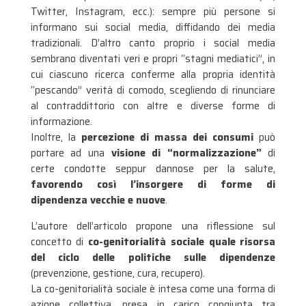
Twitter, Instagram, ecc.): sempre più persone si
informano sui social media, diffidando dei media
tradizionali. D’altro canto proprio i social media
sembrano diventati veri e propri “stagni mediatici”, in
cui ciascuno ricerca conferme alla propria identità
“pescando” verità di comodo, scegliendo di rinunciare
al contraddittorio con altre e diverse forme di
informazione.
Inoltre, la
percezione di massa dei consumi
può
portare ad una
visione di “normalizzazione”
di
certe condotte seppur dannose per la salute,
favorendo così l’insorgere di forme di
dipendenza vecchie e nuove
.
L’autore dell’articolo propone una riflessione sul
concetto di
co-genitorialità sociale quale risorsa
del ciclo delle politiche sulle dipendenze
(prevenzione, gestione, cura, recupero).
La co-genitorialità sociale è intesa come una forma di
azione collettiva, presa in carico congiunta tra