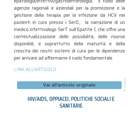
epatologia/infettivi/gastroenterologia; il ruolo delle
agenzie ragionali e aziendali per la promozione e la
gestione della terapia per la infezione da HCV nei
pazienti in cura presso i SerD.; la narrazione di un
medico infettivologo SerT sull’Epatite C che offre una
contestualizzazione delle possibilità, delle risorse
disponibili, e soprattutto della maturità e della
crescita dei nostri sistemi di cura per le dipendenze
per arrivare ad affermarne il ruolo fondamentale.
LINK ALL’ARTICOLO
Vai all'articolo originale
HIV/AIDS
,
OPPIACEI
,
POLITICHE SOCIALI E
SANITARIE