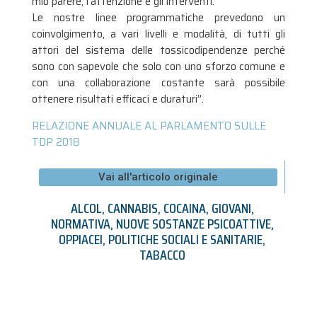
mio parere, l’attenzione e gli interventi.
Le nostre linee programmatiche prevedono un
coinvolgimento, a vari livelli e modalità, di tutti gli
attori del sistema delle tossicodipendenze perché
sono con sapevole che solo con uno sforzo comune e
con una collaborazione costante sarà possibile
ottenere risultati efficaci e duraturi”.
RELAZIONE ANNUALE AL PARLAMENTO SULLE
TDP 2018
Vai all'articolo originale
ALCOL
,
CANNABIS
,
COCAINA
,
GIOVANI
,
NORMATIVA
,
NUOVE SOSTANZE PSICOATTIVE
,
OPPIACEI
,
POLITICHE SOCIALI E SANITARIE
,
TABACCO