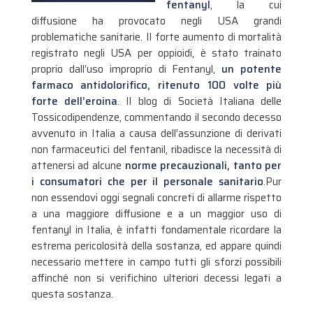
fentanyl
, la cui
diffusione ha provocato negli USA grandi
problematiche sanitarie. Il forte aumento di mortalità
registrato negli USA per oppioidi, è stato trainato
proprio dall’uso improprio di Fentanyl,
un potente
farmaco antidolorifico, ritenuto 100 volte più
forte dell’eroina
. Il blog di Società Italiana delle
Tossicodipendenze, commentando il secondo decesso
avvenuto in Italia a causa dell’assunzione di derivati
non farmaceutici del fentanil, ribadisce la necessità di
attenersi ad alcune
norme precauzionali, tanto per
i consumatori che per il personale sanitario
.
Pur
non essendovi oggi segnali concreti di allarme rispetto
a una maggiore diffusione e a un maggior uso di
fentanyl in Italia, è infatti fondamentale ricordare la
estrema pericolosità della sostanza, ed appare quindi
necessario mettere in campo tutti gli sforzi possibili
affinché non si verifichino ulteriori decessi legati a
questa sostanza.