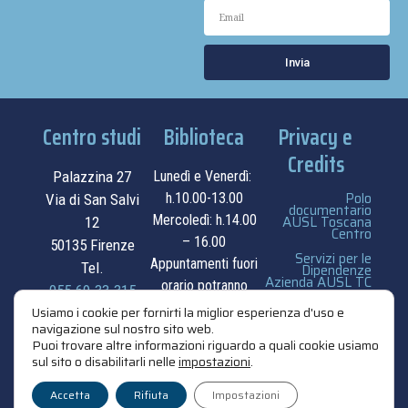
Invia
Centro studi
Biblioteca
Privacy e
Credits
Palazzina 27
Lunedì e Venerdì:
Polo
h.10.00-13.00
Via di San Salvi
documentario
Mercoledì: h.14.00
AUSL Toscana
12
Centro
– 16.00
50135 Firenze
Servizi per le
Appuntamenti fuori
Tel.
Dipendenze
Azienda AUSL TC
orario potranno
055.69.33.315
essere
privacy e cookie
Usiamo i cookie per fornirti la miglior esperienza d'uso e
navigazione sul nostro sito web.
contatti
concordati su
policy
Puoi trovare altre informazioni riguardo a quali cookie usiamo
appuntamento.
sul sito o disabilitarli nelle
impostazioni
.
credits
contatti
Accetta
Rifiuta
Impostazioni