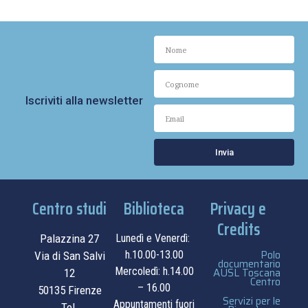
Iscriviti alla newsletter
Invia
Centro studi
Biblioteca
Privacy e
Credits
Palazzina 27
Lunedì e Venerdì:
Polo
h.10.00-13.00
Via di San Salvi
documentario
Mercoledì: h.14.00
AUSL Toscana
12
Centro
– 16.00
50135 Firenze
Servizi per le
Appuntamenti fuori
Tel.