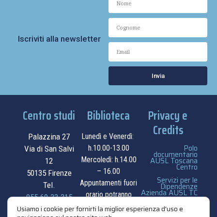
Iscriviti alla newsletter
Invia
Centro studi
Biblioteca
Privacy e
Credits
Palazzina 27
Lunedì e Venerdì:
Polo
h.10.00-13.00
Via di San Salvi
documentario
Mercoledì: h.14.00
AUSL Toscana
12
Centro
– 16.00
50135 Firenze
Servizi per le
Appuntamenti fuori
Tel.
Dipendenze
Azienda AUSL TC
orario potranno
055.69.33.315
essere
privacy e cookie
Usiamo i cookie per fornirti la miglior esperienza d'uso e
contatti