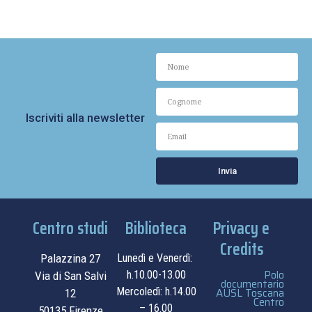
Iscriviti alla newsletter
Invia
Centro studi
Biblioteca
Privacy e
Credits
Palazzina 27
Lunedì e Venerdì:
Polo
h.10.00-13.00
Via di San Salvi
documentario
Mercoledì: h.14.00
AUSL Toscana
12
Centro
– 16.00
50135 Firenze