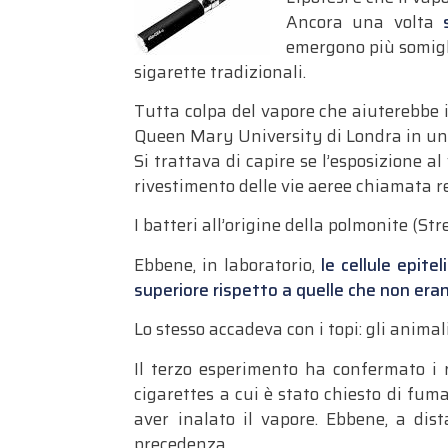
Ancora una volta
emergono più somigli
sigarette tradizionali.
Tutta colpa del vapore che aiuterebbe i 
Queen Mary University di Londra in una 
Si trattava di capire se l’esposizione a
rivestimento delle vie aeree chiamata re
I batteri all’origine della polmonite (St
Ebbene, in laboratorio,
le cellule epit
superiore rispetto a quelle che non era
Lo stesso accadeva con i topi: gli anima
Il terzo esperimento ha confermato i ri
cigarettes a cui è stato chiesto di fuma
aver inalato il vapore. Ebbene, a dista
precedenza.