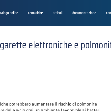
talogo online
tematiche
articoli
documentazione
con
igarette elettroniche e polmoni
niche potrebbero aumentare il rischio di polmonite
pore delle e-cig crei un ambiente favorevole ai batteri.