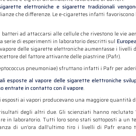
sigarette elettroniche e sigarette tradizionali veng
anze che differenze. Le e-cigarettes infatti favoriscono 
batteri ad attaccarsi alle cellule che rivestono le vie aer
serie di esperimenti in laboratorio descritti sul
Europea
l vapore delle sigarette elettroniche aumentasse i livelli 
cettore del fattore attivante delle piastrine (Pafr).
reptococcus pneumoniae) sfruttano infatti i Pafr per aderire
eliali esposte al vapore delle sigarette elettroniche svi
no entrate in contatto con il vapore
.
li esposti ai vapori producevano una maggiore quantità di P
sultati degli altri due. Gli scienziati hanno reclutato
re in laboratorio. Tutti loro sono stati sottoposti a un 
nza di un’ora dall’ultimo tiro i livelli di Pafr erano 