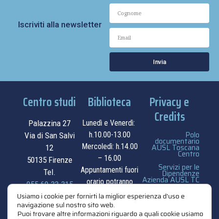
Iscriviti alla newsletter
Invia
Centro studi
Biblioteca
Privacy e
Credits
Palazzina 27
Lunedì e Venerdì:
Polo
h.10.00-13.00
Via di San Salvi
documentario
Mercoledì: h.14.00
AUSL Toscana
12
Centro
– 16.00
50135 Firenze
Servizi per le
Appuntamenti fuori
Tel.
Dipendenze
Azienda AUSL TC
orario potranno
055.69.33.315
essere
privacy e cookie
Usiamo i cookie per fornirti la miglior esperienza d'uso e
navigazione sul nostro sito web.
contatti
concordati su
policy
Puoi trovare altre informazioni riguardo a quali cookie usiamo
appuntamento.