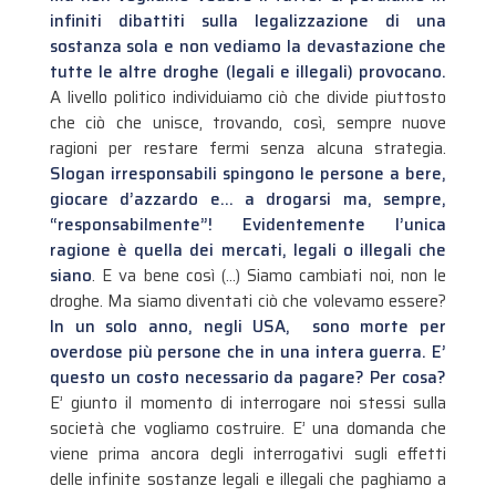
infiniti dibattiti sulla legalizzazione di una
sostanza sola e non vediamo la devastazione che
tutte le altre droghe (legali e illegali) provocano.
A livello politico individuiamo ciò che divide piuttosto
che ciò che unisce, trovando, così, sempre nuove
ragioni per restare fermi senza alcuna strategia.
Slogan irresponsabili spingono le persone a bere,
giocare d’azzardo e… a drogarsi ma, sempre,
“responsabilmente”! Evidentemente l’unica
ragione è quella dei mercati, legali o illegali che
siano
. E va bene così (…) Siamo cambiati noi, non le
droghe. Ma siamo diventati ciò che volevamo essere?
In un solo anno, negli USA, sono morte per
overdose più persone che in una intera guerra. E’
questo un costo necessario da pagare? Per cosa?
E’ giunto il momento di interrogare noi stessi sulla
società che vogliamo costruire. E’ una domanda che
viene prima ancora degli interrogativi sugli effetti
delle infinite sostanze legali e illegali che paghiamo a