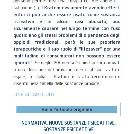
possono permettersi una terapia col metadone o il
suboxone (…)
Il Kratom ovviamente avendo effetti
euforici può anche essere usato come sostanza
ricreativa e in alcuni casi abusato
,
può
sicuramente causare nel lungo termine con l’uso
quotidiano gli stessi problemi di dipendenza degli
oppioidi tradizionali, però le sue proprietà
terapeutiche e il suo ruolo di “lifesaver” per una
moltitudine di consumatori non possono essere
ignorati
“. Se negli USA non si è quindi ancora arrivati
a una decisione definitiva in merito al suo statuto
legale, in Italia il Kratom è stato recentemente
inserito nella tabella delle sostanze proibite.
LINK ALL’ARTICOLO
Vai all'articolo originale
NORMATIVA
,
NUOVE SOSTANZE PSICOATTIVE
,
SOSTANZE PSICOATTIVE