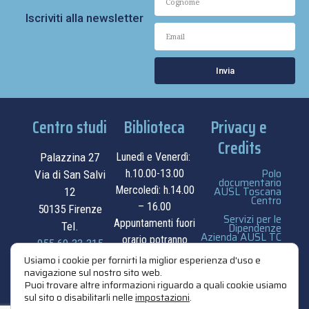
Iscriviti alla newsletter
Invia
Centro studi
Biblioteca
Privacy e
Credits
Palazzina 27
Lunedì e Venerdì:
Polo
h.10.00-13.00
Via di San Salvi
documentario
Mercoledì: h.14.00
AUSL Toscana
12
Centro
– 16.00
50135 Firenze
Servizi per le
Appuntamenti fuori
Tel.
Dipendenze
Azienda AUSL TC
orario potranno
055.69.33.315
essere
privacy e cookie
Usiamo i cookie per fornirti la miglior esperienza d'uso e
navigazione sul nostro sito web.
contatti
concordati su
policy
Puoi trovare altre informazioni riguardo a quali cookie usiamo
appuntamento.
sul sito o disabilitarli nelle
impostazioni
.
credits