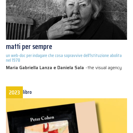
matti per sempre
un web-doc per indagare che cosa sopravvive dell’Istituzione abolita
nel 1978
Maria Gabriella Lanza e Daniela Sala
-
the visual agency
2023
libro