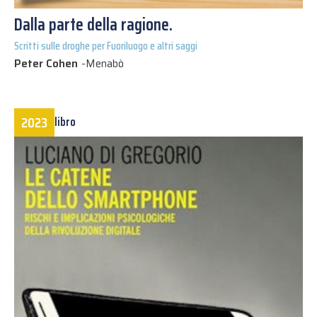
Dalla parte della ragione.
Scritti sulle droghe per Fuoriluogo e altri saggi
Peter Cohen
-
Menabò
2023
libro