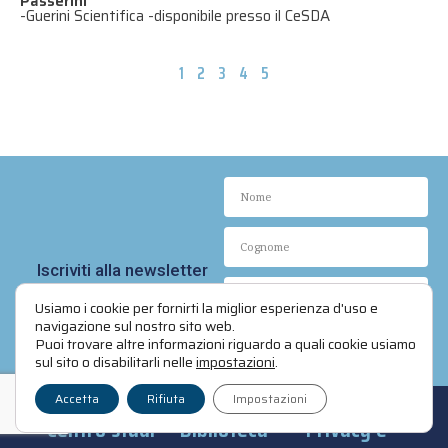
Passerini
-
Guerini Scientifica -disponibile presso il CeSDA
1
2
3
4
5
Iscriviti alla newsletter
Usiamo i cookie per fornirti la miglior esperienza d'uso e
navigazione sul nostro sito web.
Puoi trovare altre informazioni riguardo a quali cookie usiamo
Invia
sul sito o disabilitarli nelle
impostazioni
.
Accetta
Rifiuta
Impostazioni
Centro studi
Biblioteca
Privacy e