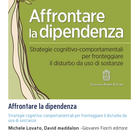
Affrontare la dipendenza
Strategie cognitivo-comportamentali per fronteggiare il disturbo da
uso di sostanze
Michele Lovato, David maddalon
-
Giovanni Fioriti editore