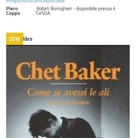
etnopsichiatria della depressione
Piero
Bollati Boringhieri - disponibile presso il
-
Coppo
CeSDA
2016
libro