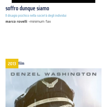
soffro dunque siamo
Il disagio psichico nella società degli individui
marco rovelli
-
minimum fax
2013
film