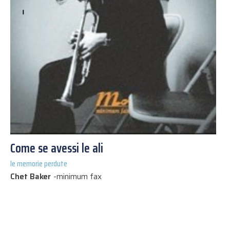
Come se avessi le ali
le memorie perdute
Chet Baker
-
minimum fax