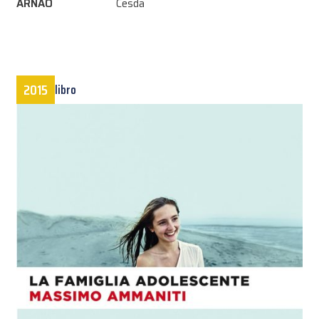
ARNAO
Cesda
2015
libro