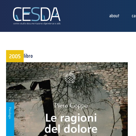
about
ca
2005
libro