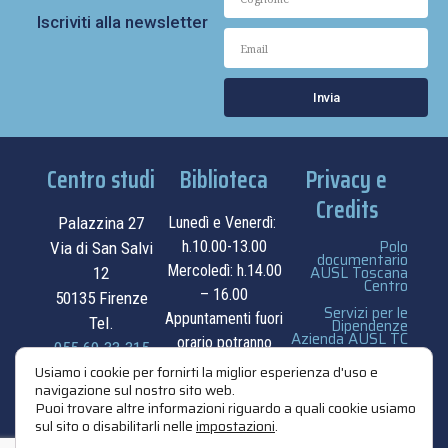
Iscriviti alla newsletter
Invia
Centro studi
Biblioteca
Privacy e
Credits
Palazzina 27
Lunedì e Venerdì:
Polo
h.10.00-13.00
Via di San Salvi
documentario
Mercoledì: h.14.00
AUSL Toscana
12
Centro
– 16.00
50135 Firenze
Servizi per le
Appuntamenti fuori
Tel.
Dipendenze
Azienda AUSL TC
orario potranno
055.69.33.315
essere
privacy e cookie
Usiamo i cookie per fornirti la miglior esperienza d'uso e
navigazione sul nostro sito web.
contatti
concordati su
policy
Puoi trovare altre informazioni riguardo a quali cookie usiamo
appuntamento.
sul sito o disabilitarli nelle
impostazioni
.
credits