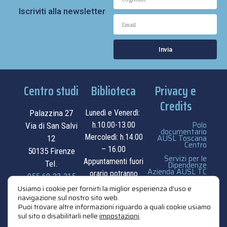
Iscriviti alla newsletter
Invia
Centro studi
Biblioteca
Privacy e
Credits
Palazzina 27
Lunedì e Venerdì:
Polo
h.10.00-13.00
Via di San Salvi
documentario
Mercoledì: h.14.00
AUSL Toscana
12
Centro
– 16.00
50135 Firenze
Servizi per le
Appuntamenti fuori
Tel.
Dipendenze
Azienda AUSL TC
orario potranno
055.69.33.315
essere
privacy e cookie
Usiamo i cookie per fornirti la miglior esperienza d'uso e
navigazione sul nostro sito web.
contatti
concordati su
policy
Puoi trovare altre informazioni riguardo a quali cookie usiamo
appuntamento.
sul sito o disabilitarli nelle
impostazioni
.
credits