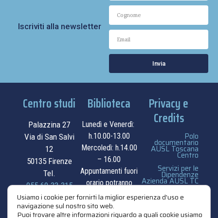
Iscriviti alla newsletter
Invia
Centro studi
Biblioteca
Privacy e
Credits
Palazzina 27
Lunedì e Venerdì:
Polo
h.10.00-13.00
Via di San Salvi
documentario
Mercoledì: h.14.00
AUSL Toscana
12
Centro
– 16.00
50135 Firenze
Servizi per le
Appuntamenti fuori
Tel.
Dipendenze
Azienda AUSL TC
orario potranno
055.69.33.315
essere
privacy e cookie
Usiamo i cookie per fornirti la miglior esperienza d'uso e
navigazione sul nostro sito web.
contatti
concordati su
policy
Puoi trovare altre informazioni riguardo a quali cookie usiamo
appuntamento.