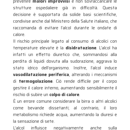
prevenire
malori improvvisi
e non sovraccaricare le
strutture ospedaliere già in difficoltà
. Questa
decisione è supportata da solide basi scientifiche,
condivise anche dal Ministero della Salute italiano, che
raccomanda di evitare l’alcol durante le ondate di
calore
.
Il rischio principale legato al consumo di alcolici con
temperature elevate è la
disidratazione
. L’alcol ha
infatti un effetto diuretico che, sommandosi alla
perdita di liquidi dovuta alla sudorazione, aggrava lo
stato idrico dell’organismo
. Inoltre, l’alcol induce
vasodilatazione periferica
, alterando i meccanismi
di
termogolazione
.
Ciò rende difficile per il corpo
gestire il calore interno, aumentando sensibilmente il
rischio di subire un
colpo di calore
.
È un errore comune considerare la birra o altri alcolici
come bevande dissetanti; al contrario, il loro
metabolismo richiede acqua, aumentando la diuresi e
la sensazione di sete
.
L’alcol influisce negativamente anche sulla