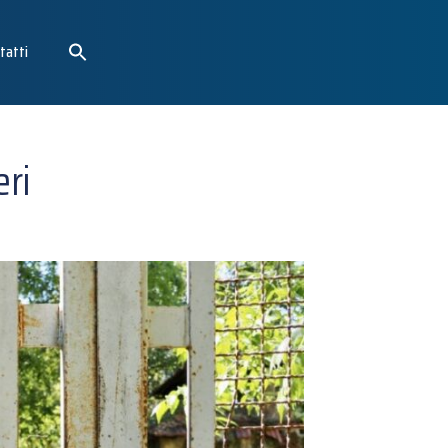
tatti
eri