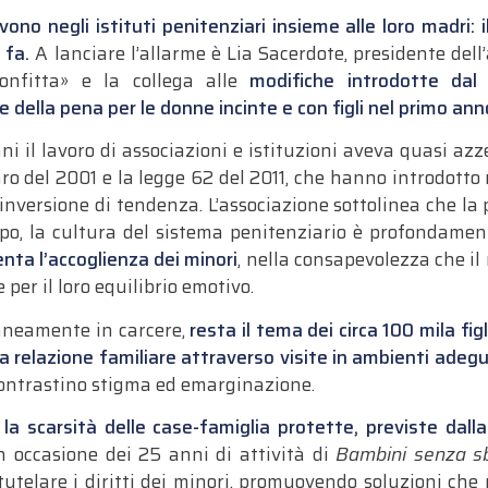
ivono negli istituti penitenziari insieme alle loro madri: 
 fa.
A lanciare l’allarme è Lia Sacerdote, presidente del
onfitta» e la collega alle
modifiche introdotte dal
e della pena per le donne incinte e con figli nel primo anno
ni il lavoro di associazioni e istituzioni aveva quasi azz
o del 2001 e la legge 62 del 2011, che hanno introdotto
è un’inversione di tendenza. L’associazione sottolinea che 
po, la cultura del sistema penitenziario è profondame
nta l’accoglienza dei minori
, nella consapevolezza che 
er il loro equilibrio emotivo.
aneamente in carcere,
resta il tema dei circa 100 mila figl
la relazione familiare attraverso visite in ambienti ad
contrastino stigma ed emarginazione.
e
la scarsità delle case-famiglia protette, previste dal
In occasione dei 25 anni di attività di
Bambini senza s
 tutelare i diritti dei minori, promuovendo soluzioni che