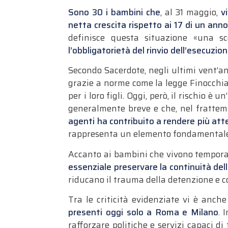
Sono 30 i bambini che
, al 31 maggio,
v
netta crescita rispetto ai 17 di un anno
definisce questa situazione «una sc
l’obbligatorietà del rinvio dell’esecuzion
Secondo Sacerdote, negli ultimi vent’an
grazie a norme come la legge Finocchiar
per i loro figli. Oggi, però, il rischio 
generalmente breve e che, nel frattem
agenti ha contribuito a rendere più atte
rappresenta un elemento fondamentale p
Accanto ai bambini che vivono tempor
essenziale preservare la continuità del
riducano il trauma della detenzione e 
Tra le criticità evidenziate vi è anch
presenti oggi solo a Roma e Milano
. 
rafforzare politiche e servizi capaci di