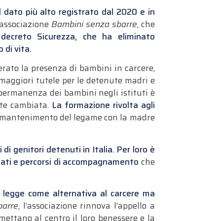
il dato più alto registrato dal 2020 e in
l’associazione
Bambini senza sbarre
, che
 decreto Sicurezza, che ha eliminato
 di vita.
erato la presenza di bambini in carcere,
 maggiori tutele per le detenute madri e
la permanenza dei bambini negli istituti è
nte cambiata.
La formazione rivolta agli
il mantenimento del legame con la madre
i di genitori detenuti in Italia. Per loro è
eguati e percorsi di accompagnamento
che
la legge come alternativa al carcere ma
barre
, l’associazione rinnova l’appello a
 mettano al centro il loro benessere e la