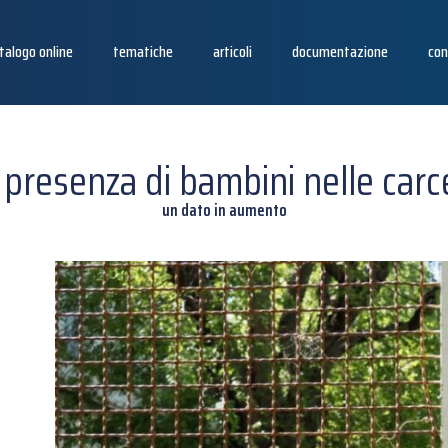
talogo online
tematiche
articoli
documentazione
con
 presenza di bambini nelle carc
un dato in aumento