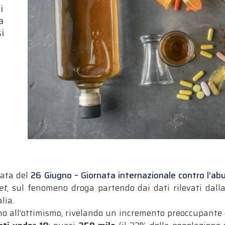
i
a
i
nata del
26 Giugno – Giornata internazionale contro l’abuso
et
, sul fenomeno droga partendo dai dati rilevati dal
alia.
ono all’ottimismo, rivelando un incremento preoccupante