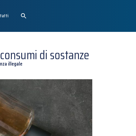
tatti
i consumi di sostanze
nza illegale