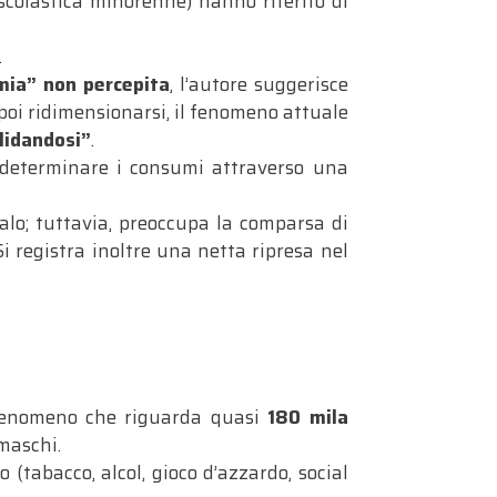
scolastica minorenne) hanno riferito di
.
ia” non percepita
, l’autore suggerisce
oi ridimensionarsi, il fenomeno attuale
lidandosi”
.
i determinare i consumi attraverso una
alo; tuttavia, preoccupa la comparsa di
 Si registra inoltre una netta ripresa nel
fenomeno che riguarda quasi
180 mila
 maschi
.
o (tabacco, alcol, gioco d’azzardo, social