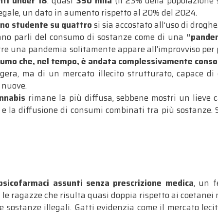
nti under 18
: quasi
350 mila
(il 23% della popolazione 
legale, un dato in aumento rispetto al 20% del 2024
.
no studente su quattro
si sia accostato all’uso di droghe
ano parli del consumo di sostanze come di una
“pandem
tre una pandemia solitamente appare all’improvviso per p
sumo che, nel tempo, è andata complessivamente conso
era, ma di un mercato illecito strutturato, capace d
e nuove
.
nnabis
rimane la più diffusa, sebbene mostri un lieve c
e la diffusione di consumi combinati tra più sostanze
.
psicofarmaci assunti senza prescrizione medica
, un 
 le ragazze che risulta quasi doppia rispetto ai coetanei
e sostanze illegali. Gatti evidenzia come il mercato lecit