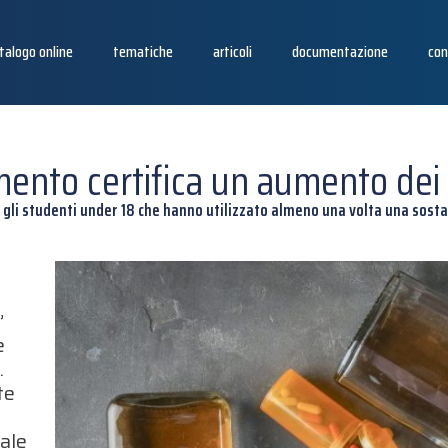
talogo online
tematiche
articoli
documentazione
con
amento certifica un aumento de
li studenti under 18 che hanno utilizzato almeno una volta una sosta
”
e
.
te
ale