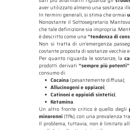
dati più allarmanti riguarda gli
stude
aver utilizzato almeno una sostanza il
In termini generali, si stima che ormai
u
Nonostante il Sottosegretario Mantov
che tale definizione sia impropria
. Men
è descritto come una
“tendenza di con
Non si tratta di un’emergenza passegg
costante proposta di sostanze vecchie 
Per quanto riguarda le sostanze, la
ca
prodotti derivati
“sempre più potenti”
consumo di:
Cocaina
(pesantemente diffusa);
Allucinogeni e oppiacei
;
Catinoni e oppioidi sintetici
;
Ketamina
.
Un altro fronte critico è quello degli
minorenni
(11%), con una prevalenza tra
Il problema, tuttavia, non è limitato all