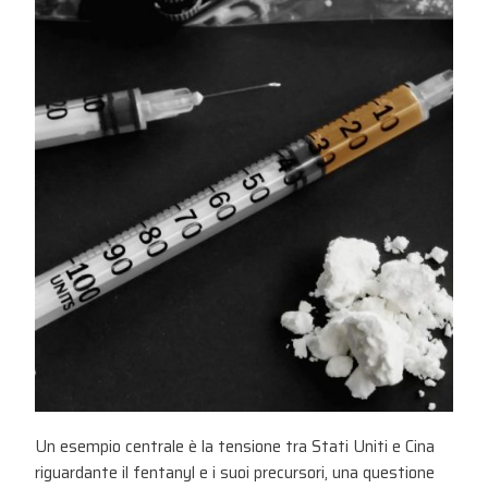
Un esempio centrale è la tensione tra Stati Uniti e Cina
riguardante il fentanyl e i suoi precursori, una questione