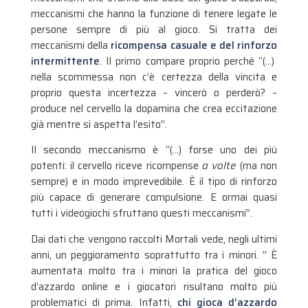
meccanismi che hanno la funzione di tenere legate le
persone sempre di più al gioco. Si tratta dei
meccanismi della
ricompensa casuale e del rinforzo
intermittente
. Il primo compare proprio perché “(…)
nella scommessa non c’è certezza della vincita e
proprio questa incertezza – vincerò o perderò? –
produce nel cervello la dopamina che crea eccitazione
già mentre si aspetta l’esito”.
Il secondo meccanismo è “(…) forse uno dei più
potenti: il cervello riceve ricompense
a volte
(ma non
sempre) e in modo imprevedibile. È il tipo di rinforzo
più capace di generare compulsione. E ormai quasi
tutti i videogiochi sfruttano questi meccanismi”.
Dai dati che vengono raccolti Mortali vede, negli ultimi
anni, un peggioramento soprattutto tra i minori. ” È
aumentata molto tra i minori la pratica del gioco
d’azzardo online e i giocatori risultano molto più
problematici di prima. Infatti,
chi gioca d’azzardo