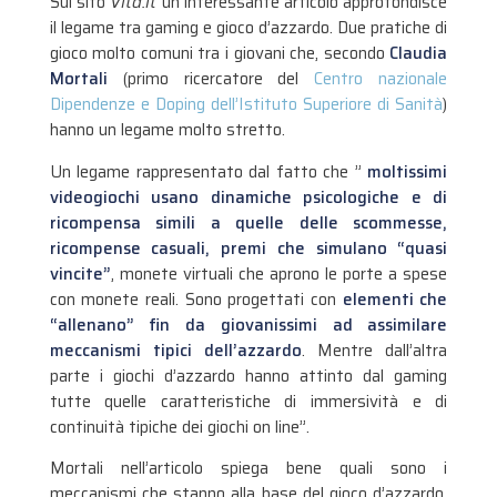
Sul sito
Vita.it
un interessante articolo approfondisce
il legame tra gaming e gioco d’azzardo. Due pratiche di
gioco molto comuni tra i giovani che, secondo
Claudia
Mortali
(primo ricercatore del
Centro nazionale
Dipendenze e Doping dell’Istituto Superiore di Sanità
)
hanno un legame molto stretto.
Un legame rappresentato dal fatto che ”
moltissimi
videogiochi usano dinamiche psicologiche e di
ricompensa simili a quelle delle scommesse,
ricompense casuali, premi che simulano “quasi
vincite”
, monete virtuali che aprono le porte a spese
con monete reali. Sono progettati con
elementi che
“allenano” fin da giovanissimi ad assimilare
meccanismi tipici dell’azzardo
. Mentre dall’altra
parte i giochi d’azzardo hanno attinto dal gaming
tutte quelle caratteristiche di immersività e di
continuità tipiche dei giochi on line”.
Mortali nell’articolo spiega bene quali sono i
meccanismi che stanno alla base del gioco d’azzardo,