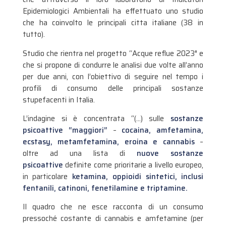
Epidemiologici Ambientali ha effettuato uno studio
che ha coinvolto le principali citta italiane (38 in
tutto).
Studio che rientra nel progetto “Acque reflue 2023″ e
che si propone di condurre le analisi due volte all’anno
per due anni, con l’obiettivo di seguire nel tempo i
profili di consumo delle principali sostanze
stupefacenti in Italia.
L’indagine si è concentrata “(…) sulle
sostanze
psicoattive “maggiori”
–
cocaina, amfetamina,
ecstasy, metamfetamina, eroina e cannabis
–
oltre ad una lista di
nuove sostanze
psicoattive
definite come prioritarie a livello europeo,
in particolare
ket
amina
, oppioidi sintetici, inclusi
fentanili, catinoni, fenetilamine e triptamine.
Il quadro che ne esce racconta di un consumo
pressoché costante di cannabis e amfetamine (per