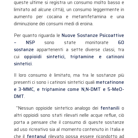
queste ultime si registra un consumo molto basso e
limitato ad alcune città), un consumo leggermente in
aumento per cocaina e metamfetamina e una
diminuzione dei consumi medi di eroina.
Per quanto riguarda le
Nuove Sostanze Psicoattive
– NSP
sono state monitorate
60
sostanze
appartenenti a sette diverse classi, tra
cui
oppioidi sintetici, triptamine e catinoni
sintetici
.
Il loro consumo è limitato, ma tra le sostanze più
presenti ci sono i catinoni sintetici quali
metcatinone
e 3-MMC, e triptamine come N,N-DMT e 5-MeO-
DMT
.
“Nessun oppioide sintetico analogo dei
fentanili
o
altri oppioidi sono stati rilevati nelle acque reflue, ciò
porta a pensare che il consumo di queste sostanze
ad uso ricreativo sia al momento contenuto in Italia e
che il
fentanyl
rilevato possa essere ricondotto ad