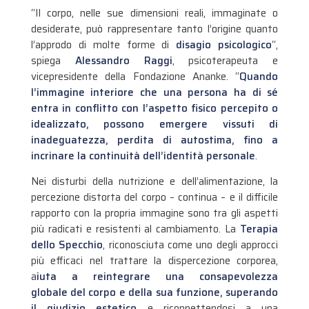
“Il corpo, nelle sue dimensioni reali, immaginate o
desiderate, può rappresentare tanto l’origine quanto
l’approdo di molte forme di
disagio psicologico
“,
spiega
Alessandro Raggi
, psicoterapeuta e
vicepresidente della Fondazione Ananke. “
Quando
l’immagine interiore che una persona ha di sé
entra in conflitto con l’aspetto fisico percepito o
idealizzato, possono emergere vissuti di
inadeguatezza, perdita di autostima, fino a
incrinare la continuità dell’identità personale
.
Nei disturbi della nutrizione e dell’alimentazione, la
percezione distorta del corpo – continua – e il difficile
rapporto con la propria immagine sono tra gli aspetti
più radicati e resistenti al cambiamento. La
Terapia
dello Specchio
, riconosciuta come uno degli approcci
più efficaci nel trattare la dispercezione corporea,
a
iuta a reintegrare una consapevolezza
globale del corpo e della sua funzione, superando
il giudizio estetico
e riconnettendosi a una