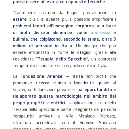
possa essere allievata con apposite tecniche
.
“Canottiere, costumi da bagno, pantaloncini…
in
estate
, più ci si sveste, più si possono amplificare
i
problemi legati all’immagine corporea
,
alla base
di molti disturbi alimentari come
anoressia
e
bulimia, che colpiscono, secondo le stime, oltre 3
milioni di persone in Italia
. Un disagio che può
essere affrontato in tutte le stagioni grazie alla
cosiddetta “
Terapia dello Specchio
”, un approccio
terapeutico disponibile solo in pochi centri in Italia.
La
Fondazione Ananke
— realtà non profit che
promuove
ricerca clinica
indipendente grazie al
sostegno di donazioni private —
ha approfondito e
rielaborato questa metodologia nell’ambito dei
propri progetti scientifici
. L’applicazione clinica della
Terapia dello Specchio è parte integrante dei percorsi
terapeutici attivati a Villa Miralago (Varese),
struttura accreditata con il Servizio Sanitario