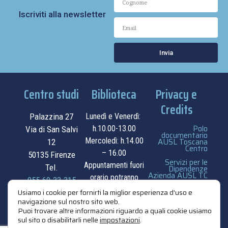
Iscriviti alla newsletter
Invia
Centro studi
Biblioteca
Privacy e
Credits
Palazzina 27
Lunedì e Venerdì:
Polo
h.10.00-13.00
Via di San Salvi
documentario
Mercoledì: h.14.00
AUSL Toscana
12
Centro
– 16.00
50135 Firenze
Servizi per le
Appuntamenti fuori
Tel.
Dipendenze
Azienda AUSL TC
orario potranno
055.69.33.315
essere
privacy e cookie
Usiamo i cookie per fornirti la miglior esperienza d'uso e
navigazione sul nostro sito web.
contatti
concordati su
policy
Puoi trovare altre informazioni riguardo a quali cookie usiamo
appuntamento.
sul sito o disabilitarli nelle
impostazioni
.
credits