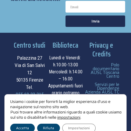
Invia
Centro studi
Biblioteca
Privacy e
Credits
Palazzina 27
Lunedì e Venerdì:
Polo
h.10.00-13.00
Via di San Salvi
documentario
Mercoledì: h.14.00
AUSL Toscana
12
Centro
– 16.00
50135 Firenze
Servizi per le
Appuntamenti fuori
Tel.
Dipendenze
Azienda AUSL TC
orario potranno
055.69.33.315
essere
privacy e cookie
Usiamo i cookie per fornirti la miglior esperienza d'uso e
navigazione sul nostro sito web.
contatti
concordati su
policy
Puoi trovare altre informazioni riguardo a quali cookie usiamo
appuntamento.
sul sito o disabilitarli nelle
impostazioni
.
credits
contatti
Accetta
Rifiuta
Impostazioni