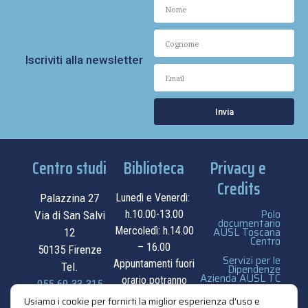
Iscriviti alla newsletter
Invia
Centro studi
Biblioteca
Privacy e
Credits
Palazzina 27
Lunedì e Venerdì:
Polo
h.10.00-13.00
Via di San Salvi
documentario
Mercoledì: h.14.00
AUSL Toscana
12
Centro
– 16.00
50135 Firenze
Servizi per le
Appuntamenti fuori
Tel.
Dipendenze
Azienda AUSL TC
orario potranno
055.69.33.315
essere
privacy e cookie
Usiamo i cookie per fornirti la miglior esperienza d'uso e