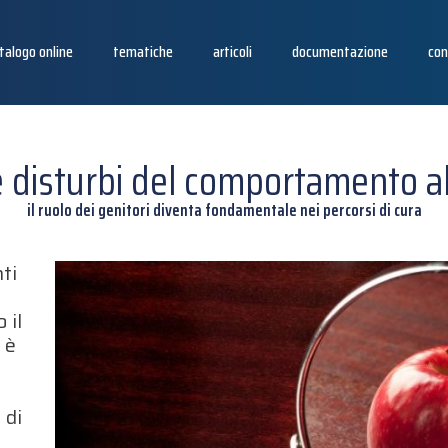
talogo online
tematiche
articoli
documentazione
con
 e disturbi del comportamento a
il ruolo dei genitori diventa fondamentale nei percorsi di cura
ti
 il
 è
 di