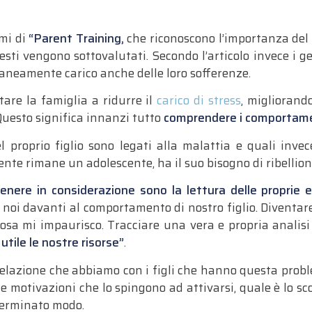
mi di
“Parent Training,
che riconoscono l’importanza del r
esti vengono sottovalutati. Secondo l’articolo invece i ge
raneamente carico anche delle loro sofferenze.
tare la famiglia a ridurre il
carico di stress
, migliorand
Questo significa innanzi tutto
comprendere i comportament
proprio figlio sono legati alla malattia e quali invec
e rimane un adolescente, ha il suo bisogno di ribellione,
nere in considerazione sono la lettura delle proprie 
 noi davanti al comportamento di nostro figlio. Diventare d
cosa mi impaurisco. Tracciare una vera e propria analisi 
utile le nostre risorse”
.
elazione che abbiamo con i figli che hanno questa probl
e motivazioni che lo spingono ad attivarsi, quale è lo scopo
terminato modo.