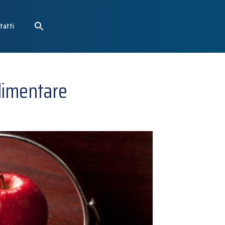
tatti
limentare