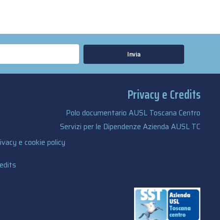
Invia
Privacy e Credits
Polo documentario AUSL Toscana Centro
Servizi per le Dipendenze Azienda AUSL TC
ivacy e cookie policy
edits