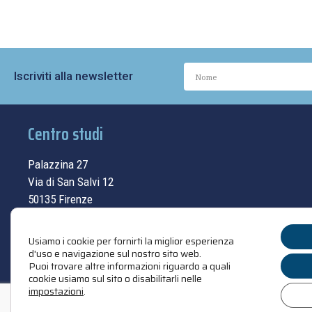
Iscriviti alla newsletter
Centro studi
Palazzina 27
Via di San Salvi 12
50135 Firenze
Tel.
055.69.33.315
Usiamo i cookie per fornirti la miglior esperienza
contatti
d'uso e navigazione sul nostro sito web.
Puoi trovare altre informazioni riguardo a quali
cookie usiamo sul sito o disabilitarli nelle
impostazioni
.