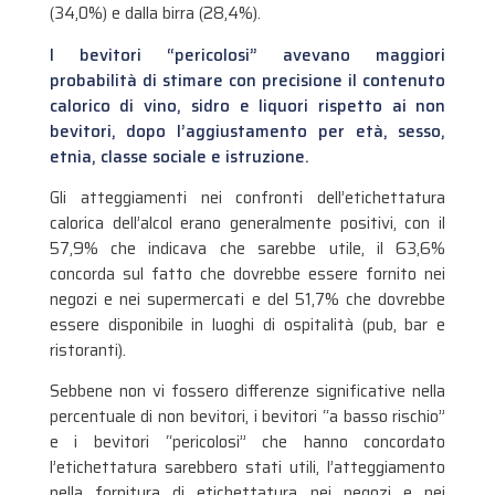
(34,0%) e dalla birra (28,4%).
I bevitori “pericolosi” avevano maggiori
probabilità di stimare con precisione il contenuto
calorico di vino, sidro e liquori rispetto ai non
bevitori, dopo l’aggiustamento per età, sesso,
etnia, classe sociale e istruzione.
Gli atteggiamenti nei confronti dell’etichettatura
calorica dell’alcol erano generalmente positivi, con il
57,9% che indicava che sarebbe utile, il 63,6%
concorda sul fatto che dovrebbe essere fornito nei
negozi e nei supermercati e del 51,7% che dovrebbe
essere disponibile in luoghi di ospitalità (pub, bar e
ristoranti).
Sebbene non vi fossero differenze significative nella
percentuale di non bevitori, i bevitori “a basso rischio”
e i bevitori “pericolosi” che hanno concordato
l’etichettatura sarebbero stati utili, l’atteggiamento
nella fornitura di etichettatura nei negozi e nei