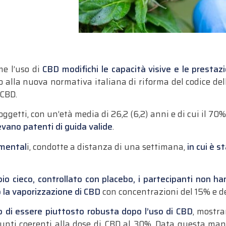
e l’uso di
CBD modifichi le capacità visive e le prestaz
o alla nuova normativa italiana di riforma del codice de
 CBD.
ggetti, con un’età media di 26,2 (6,2) anni e di cui il 7
vano patenti di guida valide
.
imental
i, condotte a distanza di una settimana,
in cui è s
io cieco, controllato con placebo, i partecipanti non h
 la vaporizzazione di CBD
con concentrazioni del 15% e de
o di essere piuttosto robusta dopo l’uso di CBD
, mostra
unti coerenti alla dose di CBD al 30%. Data questa man