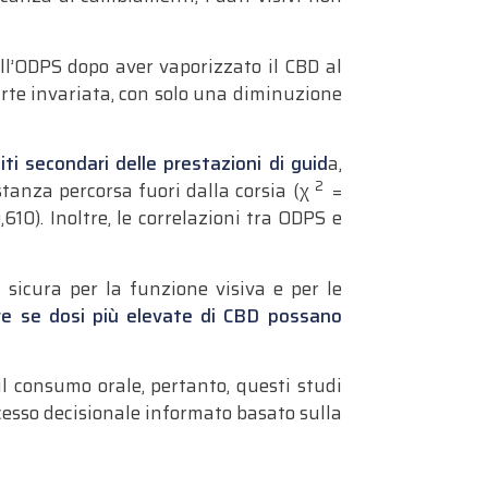
ll’ODPS dopo aver vaporizzato il CBD al
arte invariata, con solo una diminuzione
ti secondari delle prestazioni di guid
a,
2
stanza percorsa fuori dalla corsia (χ
=
610). Inoltre, le correlazioni tra ODPS e
sicura per la funzione visiva e per le
are se dosi più elevate di CBD possano
l consumo orale, pertanto, questi studi
ocesso decisionale informato basato sulla