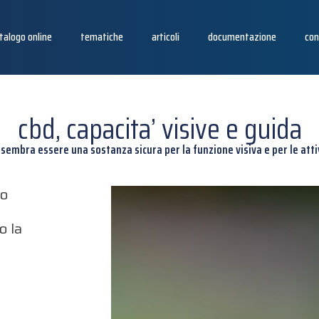
talogo online
tematiche
articoli
documentazione
con
cbd, capacita’ visive e guida
sembra essere una sostanza sicura per la funzione visiva e per le atti
to
o la
%