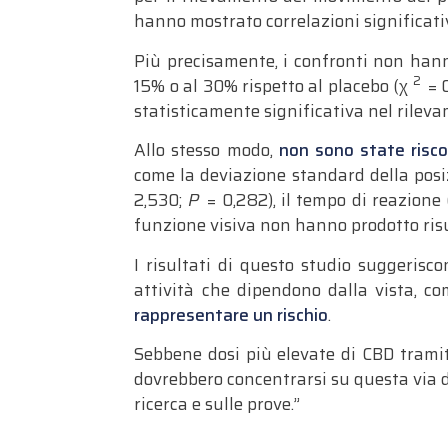
hanno mostrato correlazioni significativ
Più precisamente, i confronti non hann
2
15% o al 30% rispetto al placebo (χ
= 0
statisticamente significativa nel rile
Allo stesso modo,
non sono state riscon
come la deviazione standard della posiz
2,530;
P
= 0,282), il tempo di reazione
funzione visiva non hanno prodotto risul
I risultati di questo studio suggeris
attività che dipendono dalla vista, co
rappresentare un rischio
.
Sebbene dosi più elevate di CBD tramit
dovrebbero concentrarsi su questa via di
ricerca e sulle prove.”