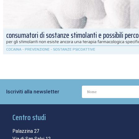
consumatori di sostanze stimolanti e possibili percor
per gli stimolanti non esiste ancora una terapia farmacologica specif
COCAINA
-
PREVENZIONE
-
SOSTANZE PSICOATTIVE
Iscriviti alla newsletter
Centro studi
Palazzina 27
Via di San Salvi 12