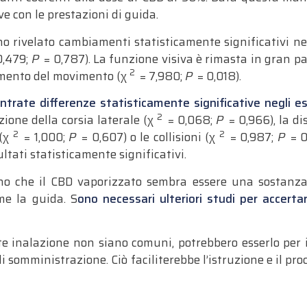
e con le prestazioni di guida.
o rivelato cambiamenti statisticamente significativi ne
,479;
P
= 0,787). La funzione visiva è rimasta in gran p
2
vamento del movimento (χ
= 7,980;
P
= 0,018).
trate differenze statisticamente significative negli esi
2
ione della corsia laterale (χ
= 0,068;
P
= 0,966), la di
2
2
 (χ
= 1,000;
P
= 0,607) o le collisioni (χ
= 0,987;
P
= 0,
tati statisticamente significativi.
cono che il CBD vaporizzato sembra essere una sostanza 
me la guida. S
ono necessari ulteriori studi per accert
e inalazione non siano comuni, potrebbero esserlo per i
 somministrazione. Ciò faciliterebbe l’istruzione e il pr