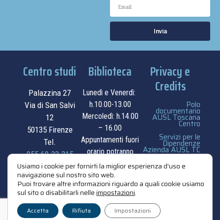
Invia
Centro studi
Biblioteca
Privacy e
Credits
Palazzina 27
Lunedì e Venerdì:
Polo
h.10.00-13.00
Via di San Salvi
documentario
Mercoledì: h.14.00
AUSL Toscana
12
Centro
– 16.00
50135 Firenze
Servizi per le
Appuntamenti fuori
Tel.
Dipendenze
Azienda AUSL TC
orario potranno
055.69.33.315
essere
privacy e cookie
Usiamo i cookie per fornirti la miglior esperienza d'uso e
contatti
navigazione sul nostro sito web.
concordati su
policy
Puoi trovare altre informazioni riguardo a quali cookie usiamo
appuntamento.
sul sito o disabilitarli nelle
impostazioni
.
credits
contatti
Accetta
Rifiuta
Impostazioni