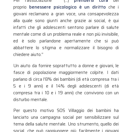
Per l’associazione ” (…)
prendersi cura
del
proprio
benessere psicologico è un diritto
che i
giovani reclamano a gran voce, una consapevolezza
alla quale sono giunti anche grazie ai social, è qui
infatti che gli adolescenti sentono parlare di salute
mentale come di un problema reale e non più invisibile,
ed è solo parlandone apertamente che si può
abbattere lo stigma e normalizzare il bisogno di
chiedere aiuto.”
Un aiuto da fornire soprattutto a donne e giovani, le
fasce di popolazione maggiormente colpite. I dati
parlano di circa l’8% dei bambini (di età compresa tra i
5 e i 9 anni) e il 14% degli adolescenti (di età
compresa tra i 10 e i 19 anni) che convivono con un
disturbo mentale.
Per questo motivo SOS Villaggio dei bambini ha
lanciato una campagna social per sensibilizzare sul
tema della salute mentale. Uno strumento, quello dei
social, che può raggiungere più facilmente i giovani