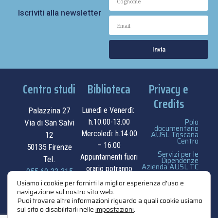
Iscriviti alla newsletter
Invia
Centro studi
Biblioteca
Privacy e
Credits
Palazzina 27
Lunedì e Venerdì:
Polo
h.10.00-13.00
Via di San Salvi
documentario
Mercoledì: h.14.00
AUSL Toscana
12
Centro
– 16.00
50135 Firenze
Servizi per le
Appuntamenti fuori
Tel.
Dipendenze
Azienda AUSL TC
orario potranno
055.69.33.315
essere
privacy e cookie
Usiamo i cookie per fornirti la miglior esperienza d'uso e
navigazione sul nostro sito web.
contatti
concordati su
policy
Puoi trovare altre informazioni riguardo a quali cookie usiamo
appuntamento.
sul sito o disabilitarli nelle
impostazioni
.
credits