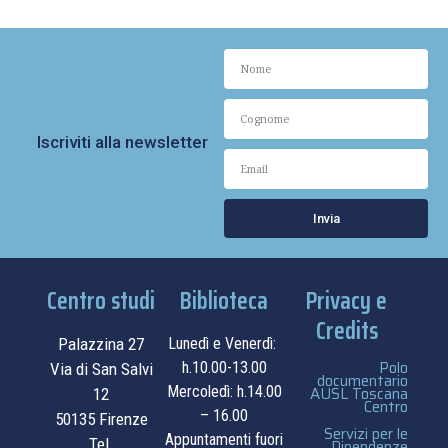
Iscriviti alla newsletter
Invia
Centro studi
Biblioteca
Privacy e
Credits
Palazzina 27
Lunedì e Venerdì:
Polo
h.10.00-13.00
Via di San Salvi
documentario
Mercoledì: h.14.00
AUSL Toscana
12
Centro
– 16.00
50135 Firenze
Servizi per le
Appuntamenti fuori
Tel.
Dipendenze