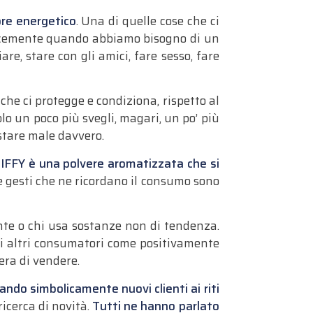
tore energetico
. Una di quelle cose che ci
licemente quando abbiamo bisogno di un
e, stare con gli amici, fare sesso, fare
che ci protegge e condiziona, rispetto al
olo un poco più svegli, magari, un po’ più
 stare male davvero.
 SNIFFY è una polvere aromatizzata che si
e gesti che ne ricordano il consumo sono
mente o chi usa sostanze non di tendenza.
gli altri consumatori come positivamente
pera di vendere.
ndo simbolicamente nuovi clienti ai riti
ricerca di novità.
Tutti ne hanno parlato