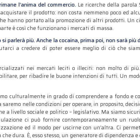
, rimane l’anima del commercio.
Le ricerche della parola
r acquistare il prodotto: non costa nemmeno poco ed alc
che hanno portato alla promozione di altri prodotti. Un c
parte è così che funzionano i mercati di massa.
parlerà più. Anche la cocaina, prima poi, non sarà più d
tarci a credere di poter essere meglio di ciò che siam
ializzati nei mercati leciti o illeciti: non molto di p
bilitare, per ribadire le buone intenzioni di tutti. Un mod
o culturalmente in grado di comprendere a fondo e co
ra saremo nelle condizioni per operare, in proposito, decisi
a livello sociale e politico – legislativo. Ma siamo sicuri
imulazione ci può fornire contemporaneamente un ruolo 
izzazione ed il modo per uscirne con un’altra. Ci perme
fin che dura. È, esso stesso, un generatore di dipendenza e