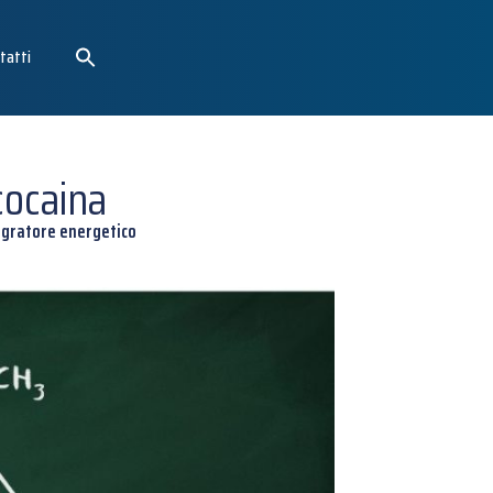
tatti
cocaina
tegratore energetico