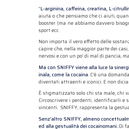
“
L-arginina, caffeina, creatina, L-citru
aiuta o che pensiamo che ci aiuti, qu
booster (ma ne abbiamo davvero bisogno?
sport ecc.
Non importa il vero effetto delle sostan
capire che, nella maggior parte dei casi,
nervosi e con un po’ di mal di pancia, m
Ma con SNIFFY viene alla luce la sinergi
inala, come la cocaina
. C’è una domanda 
diventati attraenti e iconici. E non dic
È stigmatizzato solo chi sta male, chi v
Circoscrivere i perdenti, identificarli
vincenti. SNIFFY, rappresenta la gestuali
Senz’altro SNIFFY, almeno concettualmen
ed alla gestualità dei cocainomani.
Di fa