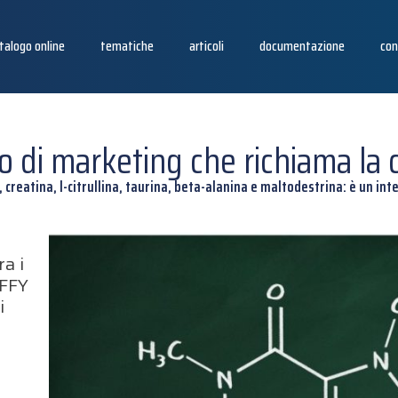
talogo online
tematiche
articoli
documentazione
con
o di marketing che richiama la 
a, creatina, l-citrullina, taurina, beta-alanina e maltodestrina: è un in
ra i
IFFY
i