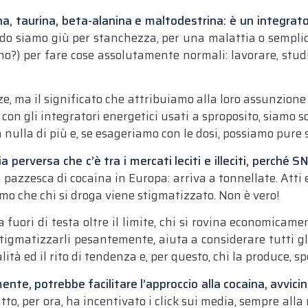
llina, taurina, beta-alanina e maltodestrina: è un integra
ando siamo giù per stanchezza, per una malattia o semp
) per fare cose assolutamente normali: lavorare, studiar
ze, ma il significato che attribuiamo alla loro assunzione 
 con gli integratori energetici usati a sproposito, siamo s
a nulla di più e, se esageriamo con le dosi, possiamo pure
a perversa che c’è tra i mercati leciti e illeciti, perché
pazzesca di cocaina in Europa: arriva a tonnellate. Atti 
iamo che chi si droga viene stigmatizzato. Non è vero!
a fuori di testa oltre il limite, chi si rovina economica
 e stigmatizzarli pesantemente, aiuta a considerare tutti 
tà ed il rito di tendenza e, per questo, chi la produce, s
te, potrebbe facilitare l’approccio alla cocaina, avvicina
tto, per ora, ha incentivato i click sui media, sempre alla 