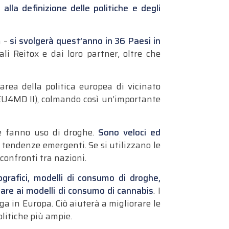
 alla definizione delle politiche e degli
a –
si svolgerà quest’anno in 36 Paesi in
li Reitox e dai loro partner, oltre che
area della politica europea di vicinato
EU4MD II), colmando così un’importante
e fanno uso di droghe.
Sono veloci ed
 tendenze emergenti. Se si utilizzano le
confronti tra nazioni.
grafici, modelli di consumo di droghe,
lare ai modelli di consumo di cannabis
. I
a in Europa. Ciò aiuterà a migliorare le
olitiche più ampie.