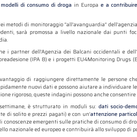
 modelli di consumo di droga
in Europa
e a contribuire
ei metodi di monitoraggio “all’avanguardia” dell’agenzi
denti, sarà promossa a livello nazionale dai punti foca
dia.
e i partner dell’Agenzia dei Balcani occidentali e dell’
 preadesione (IPA 8) e i progetti EU4Monitoring Drugs (
vantaggio di raggiungere direttamente le persone ch
apidamente nuovi dati e possono aiutare a individuare le
one rigoroso, queste indagini possono anche consentire 
 settimane, è strutturato in moduli su:
dati socio-demo
e di solito e prezzi pagati) e con un’
attenzione partico
 di conoscenze emergenti sulle pratiche di consumo di drog
ello nazionale ed europeo e contribuirà allo sviluppo di p