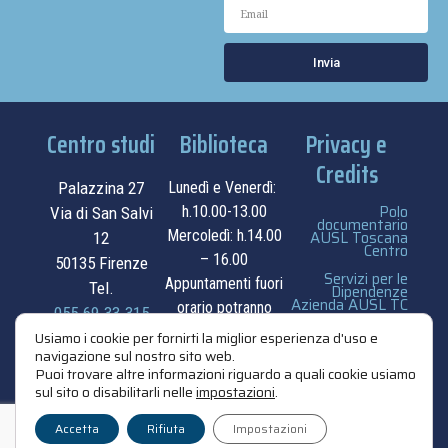
Invia
Centro studi
Biblioteca
Privacy e
Credits
Palazzina 27
Lunedì e Venerdì:
Polo
h.10.00-13.00
Via di San Salvi
documentario
Mercoledì: h.14.00
AUSL Toscana
12
Centro
– 16.00
50135 Firenze
Servizi per le
Appuntamenti fuori
Tel.
Dipendenze
Azienda AUSL TC
orario potranno
055.69.33.315
essere
privacy e cookie
Usiamo i cookie per fornirti la miglior esperienza d'uso e
contatti
navigazione sul nostro sito web.
concordati su
policy
Puoi trovare altre informazioni riguardo a quali cookie usiamo
appuntamento.
sul sito o disabilitarli nelle
impostazioni
.
credits
contatti
Accetta
Rifiuta
Impostazioni