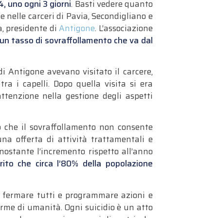
24, uno ogni 3 giorni
. Basti vedere quanto
te nelle carceri di Pavia, Secondigliano e
a, presidente di
Antigone
. L’associazione
un tasso di sovraffollamento che va dal
di Antigone avevano visitato il carcere,
ra i capelli. Dopo quella visita si era
tenzione nella gestione degli aspetti
to che il sovraffollamento non consente
na offerta di attività trattamentali e
onostante l’incremento rispetto all’anno
erito che circa l’80% della popolazione
r fermare tutti e programmare azioni e
orme di umanità. Ogni suicidio è un atto