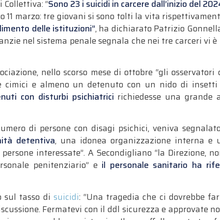
Collettiva: “
Sono 23 i suicidi in carcere dall’inizio del 20
o 11 marzo: tre giovani si sono tolti la vita rispettivamen
allimento delle istituzioni”
, ha dichiarato Patrizio Gonnell
aranzie nel sistema penale segnala che nei tre carceri vi è
sociazione, nello scorso mese di ottobre “gli osservatori 
e cimici e almeno un detenuto con un nido di insetti t
uti con disturbi psichiatrici
richiedesse una grande at
 numero di persone con disagi psichici, veniva segnala
nità detentiva
, una idonea organizzazione interna e u
e persone interessate”. A Secondigliano “la Direzione, n
ersonale penitenziario” e
il personale sanitario ha rif
o sul tasso di
suicidi
: “Una tragedia che ci dovrebbe fa
discussione. Fermatevi con il ddl sicurezza e approvate n