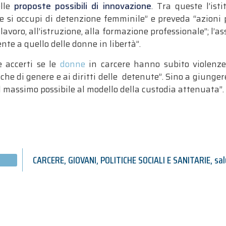
elle
proposte possibili di innovazione
. Tra queste l’ist
 si occupi di detenzione femminile” e preveda “azioni p
avoro, all’istruzione, alla formazione professionale”; l’a
te a quello delle donne in libertà”.
 accerti se le
donne
in carcere hanno subito violenze
che di genere e ai diritti delle detenute”. Sino a giungere
l massimo possibile al modello della custodia attenuata”.
CARCERE
,
GIOVANI
,
POLITICHE SOCIALI E SANITARIE
,
sa