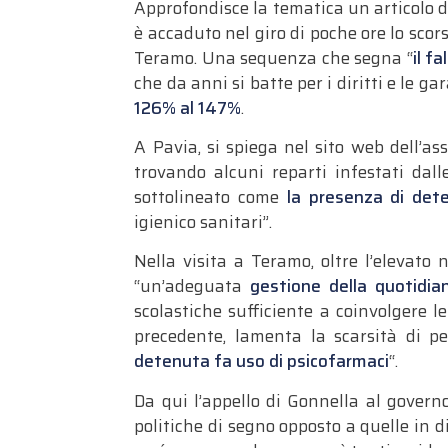
Approfondisce la tematica un articolo di 
è accaduto nel giro di poche ore lo scors
Teramo. Una sequenza che segna “
il f
che da anni si batte per i diritti e le g
126% al 147%
.
A Pavia, si spiega nel sito web dell’as
trovando alcuni reparti infestati dall
sottolineato come
la presenza di deten
igienico sanitari”.
Nella visita a Teramo, oltre l’elevato
“un’adeguata
gestione della quotidia
scolastiche sufficiente a coinvolgere l
precedente, lamenta la scarsità di p
detenuta fa uso di psicofarmaci
“.
Da qui l’appello di Gonnella al govern
politiche di segno opposto a quelle in 