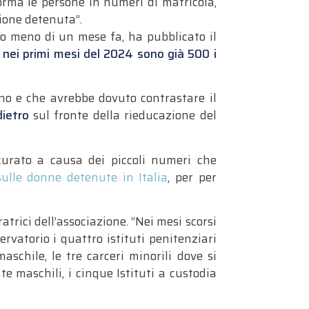
orma le persone in numeri di matricola,
zione detenuta”.
co meno di un mese fa, ha pubblicato il
e
nei primi mesi del 2024 sono già 500 i
anno e che avrebbe dovuto contrastare il
dietro
sul fronte della rieducazione del
scurato a causa dei piccoli numeri che
ulle donne detenute in Italia
, per per
ratrici dell’associazione. “Nei mesi scorsi
rvatorio i quattro istituti penitenziari
aschile, le tre carceri minorili dove si
e maschili, i cinque Istituti a custodia