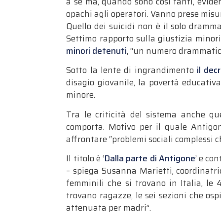
a sé ma, quando sono così tanti, evide
opachi agli operatori. Vanno prese misu
Quello dei suicidi non è il solo dramm
Settimo rapporto sulla giustizia minorile
minori detenuti
, “un numero drammatic
Sotto la lente di ingrandimento
il dec
disagio giovanile, la povertà educativ
minore.
Tra le criticità del sistema anche qu
comporta. Motivo per il quale Antigon
affrontare “problemi sociali complessi ch
Il titolo è ‘
Dalla parte di Antigone
’ e co
– spiega Susanna Marietti, coordinatric
femminili che si trovano in Italia, le 
trovano ragazze, le sei sezioni che osp
attenuata per madri”.