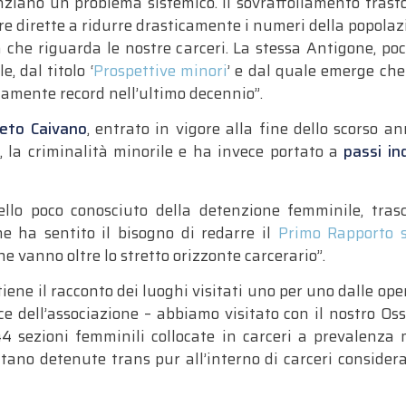
nziano un problema sistemico. Il sovraffollamento trasf
re dirette a ridurre drasticamente i numeri della popola
a che riguarda le nostre carceri. La stessa Antigone, po
, dal titolo ‘
Prospettive minori
’ e dal quale emerge ch
amente record nell’ultimo decennio”.
reto Caivano
, entrato in vigore alla fine dello scorso 
a, la criminalità minorile e ha invece portato a
passi in
ello poco conosciuto della detenzione femminile, tra
e ha sentito il bisogno di redarre il
Primo Rapporto s
e vanno oltre lo stretto orizzonte carcerario”.
ntiene il racconto dei luoghi visitati uno per uno dalle ope
e dell’associazione – abbiamo visitato con il nostro Osse
44 sezioni femminili collocate in carceri a prevalenza m
itano detenute trans pur all’interno di carceri considerat