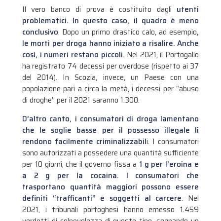
Il vero banco di prova è costituito dagli
utenti
problematici. In questo caso, il quadro è meno
conclusivo
. Dopo un primo drastico calo, ad esempio
,
le morti per droga hanno iniziato a risalire. Anche
così, i numeri restano piccoli
. Nel 2021, il Portogallo
ha registrato 74 decessi per overdose (rispetto ai 37
del 2014). In Scozia, invece, un Paese con una
popolazione pari a circa la metà, i decessi per “abuso
di droghe” per il 2021 saranno 1.300.
D’altro canto, i consumatori di droga lamentano
che le soglie basse per il possesso illegale li
rendono facilmente criminalizzabil
i. I consumatori
sono autorizzati a possedere una quantità sufficiente
per 10 giorni, che il governo fissa a
1 g per l’eroina e
a 2 g per la cocaina. I consumatori che
trasportano quantità maggiori possono essere
definiti “trafficanti” e soggetti al carcere
. Nel
2021, i tribunali portoghesi hanno emesso 1.459
verdetti di colpevolezza di questo tipo, segnando un