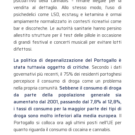
psicoattivo della cannabis – rimane illegale per la
vendita al dettaglio. Allo stesso modo, l’uso di
psichedelici come LSD, ecstasy e ketamina è ormai
ampiamente normalizzato in contesti ricreativi come
bar e discoteche. Le autorità sanitarie hanno persino
allestito strutture per il test delle pillole in occasione
di grandi festival e concerti musicali per evitare lotti
difettosi.
La politica di depenalizzazione del Portogallo è
stata tuttavia oggetto di critiche
. Secondo i dati
governativi più recenti, il 75% dei residenti portoghesi
percepisce il consumo di droga come un problema
nella propria comunità.
Sebbene il consumo di droga
da parte della popolazione generale sia
aumentato dal 2001, passando dal 7,8% al 12,8%,
i tassi di consumo per la maggior parte dei tipi di
droga sono molto inferiori alla media europea
. Il
Portogallo si colloca ora agli ultimi posti nell’UE per
quanto riguarda il consumo di cocaina e cannabis.