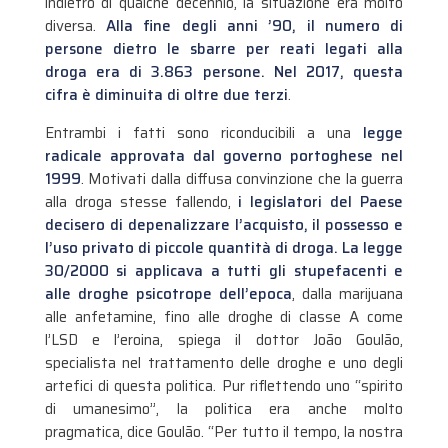
indietro di qualche decennio, la situazione era molto
diversa.
Alla fine degli anni ’90, il numero di
persone dietro le sbarre per reati legati alla
droga era di 3.863 persone. Nel 2017, questa
cifra è diminuita di oltre due terzi
.
Entrambi i fatti sono riconducibili a una
legge
radicale approvata dal governo portoghese nel
1999
. Motivati dalla diffusa convinzione che la guerra
alla droga stesse fallendo,
i legislatori del Paese
decisero di depenalizzare l’acquisto, il possesso e
l’uso privato di piccole quantità di droga. La legge
30/2000 si applicava a tutti gli stupefacenti e
alle droghe psicotrope dell’epoca
, dalla marijuana
alle anfetamine, fino alle droghe di classe A come
l’LSD e l’eroina, spiega il dottor João Goulão,
specialista nel trattamento delle droghe e uno degli
artefici di questa politica. Pur riflettendo uno “spirito
di umanesimo”, la politica era anche molto
pragmatica, dice Goulão. “Per tutto il tempo, la nostra