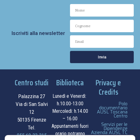
Iscriviti alla newsletter
Invia
Centro studi
Biblioteca
Privacy e
Credits
Palazzina 27
Lunedì e Venerdì:
Polo
h.10.00-13.00
Via di San Salvi
documentario
Mercoledì: h.14.00
AUSL Toscana
12
Centro
– 16.00
50135 Firenze
Servizi per le
Appuntamenti fuori
Tel.
Dipendenze
Azienda AUSL TC
orario potranno
055.69.33.315