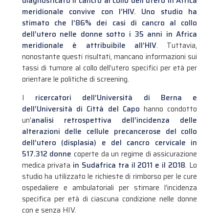
diagnosticato il cancro al collo dell’utero in Africa
meridionale convive con l’HIV. Uno studio ha
stimato che l’86% dei casi di cancro al collo
dell’utero nelle donne sotto i 35 anni in Africa
meridionale è attribuibile all’HIV
. Tuttavia,
nonostante questi risultati, mancano informazioni sui
tassi di tumore al collo dell’utero specifici per età per
orientare le politiche di screening.
I
ricercatori dell’Università di Berna e
dell’Università di Città del Capo
hanno condotto
un’
analisi retrospettiva dell’incidenza delle
alterazioni delle cellule precancerose del collo
dell’utero (displasia) e del cancro cervicale in
517.312 donne
coperte da un regime di assicurazione
medica privata
in Sudafrica tra il 2011 e il 2018
. Lo
studio ha utilizzato le richieste di rimborso per le cure
ospedaliere e ambulatoriali per stimare l’incidenza
specifica per età di ciascuna condizione nelle donne
con e senza HIV.