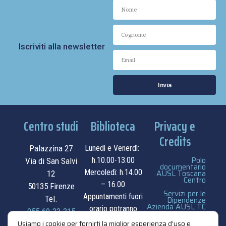
Iscriviti alla newsletter
Invia
Centro studi
Biblioteca
Privacy e
Credits
Palazzina 27
Lunedì e Venerdì:
Polo
h.10.00-13.00
Via di San Salvi
documentario
Mercoledì: h.14.00
AUSL Toscana
12
Centro
– 16.00
50135 Firenze
Servizi per le
Appuntamenti fuori
Tel.
Dipendenze
Azienda AUSL TC
orario potranno
055.69.33.315
essere
privacy e cookie
Usiamo i cookie per fornirti la miglior esperienza d'uso e