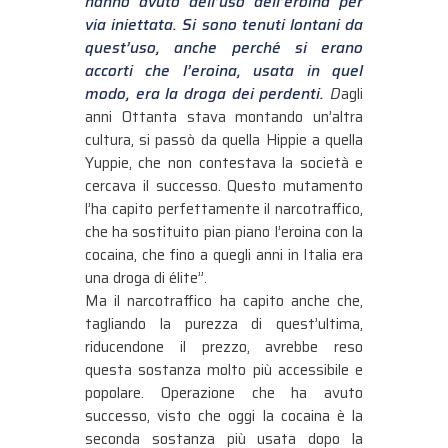
hanno avuto dell’uso dell’eroina per
via iniettata. Si sono tenuti lontani da
quest’uso, anche perché si erano
accorti che l’eroina, usata in quel
modo, era la droga dei perdenti.
D
agli
anni Ottanta stava montando un’altra
cultura, si passò da quella Hippie a quella
Yuppie, che non contestava la società e
cercava il successo. Questo mutamento
l’ha capito perfettamente il narcotraffico,
che ha sostituito pian piano l’eroina con la
cocaina, che fino a quegli anni in Italia era
una droga di élite”.
Ma il narcotraffico ha capito anche che,
tagliando la purezza di quest’ultima,
riducendone il prezzo, avrebbe reso
questa sostanza molto più accessibile e
popolare. Operazione che ha avuto
successo, visto che oggi la cocaina è la
seconda sostanza più usata dopo la