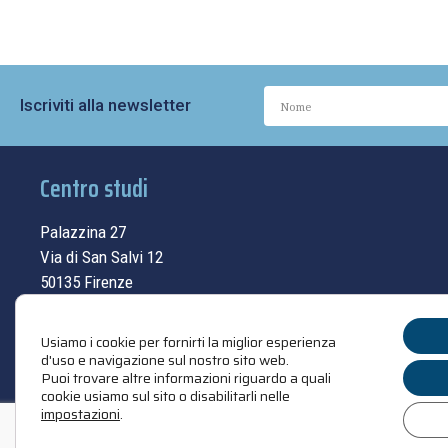
Iscriviti alla newsletter
Centro studi
Palazzina 27
Via di San Salvi 12
50135 Firenze
Tel.
055.69.33.315
Usiamo i cookie per fornirti la miglior esperienza
contatti
d'uso e navigazione sul nostro sito web.
Puoi trovare altre informazioni riguardo a quali
cookie usiamo sul sito o disabilitarli nelle
impostazioni
.