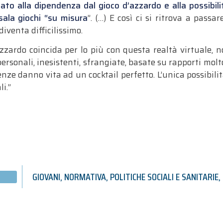
ato alla dipendenza dal gioco d’azzardo e alla possibilità
 sala giochi
“su misura
”. (…) E così ci si ritrova a pass
iventa difficilissimo.
zardo coincida per lo più con questa realtà virtuale, non
rsonali, inesistenti, sfrangiate, basate su rapporti molt
nze danno vita ad un cocktail perfetto. L’unica possibilit
i.”
GIOVANI
,
NORMATIVA
,
POLITICHE SOCIALI E SANITARIE
,