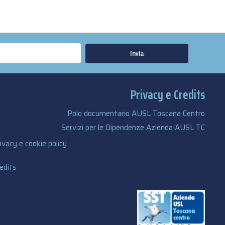
Invia
Privacy e Credits
Polo documentario AUSL Toscana Centro
Servizi per le Dipendenze Azienda AUSL TC
ivacy e cookie policy
edits