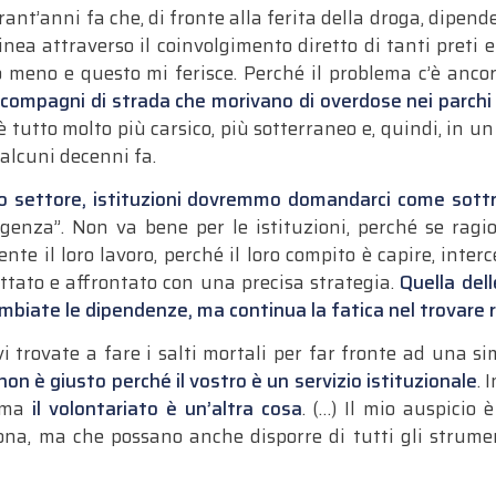
rant’anni fa che, di fronte alla ferita della droga, dipend
inea attraverso il coinvolgimento diretto di tanti preti e 
 meno e questo mi ferisce. Perché il problema c’è ancor
compagni di strada che morivano di overdose nei parchi 
 è tutto molto più carsico, più sotterraneo e, quindi, in u
alcuni decenni fa.
settore, istituzioni dovremmo domandarci come sottrarc
enza”. Non va bene per le istituzioni, perché se ragi
e il loro lavoro, perché il loro compito è capire, inte
ttato e affrontato con una precisa strategia.
Quella del
mbiate le dipendenze, ma continua la fatica nel trovare
vi trovate a fare i salti mortali per far fronte ad una si
on è giusto perché il vostro è un servizio istituzionale
. 
, ma
il volontariato è un’altra cosa
. (…) Il mio auspicio
ona, ma che possano anche disporre di tutti gli strume