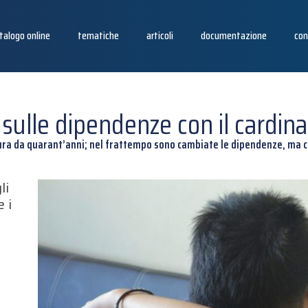
talogo online
tematiche
articoli
documentazione
con
 sulle dipendenze con il cardina
ra da quarant’anni; nel frattempo sono cambiate le dipendenze, ma co
li
 i