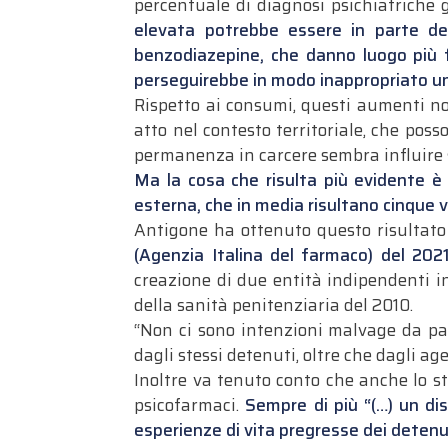
percentuale di diagnosi psichiatriche 
elevata potrebbe essere in parte det
benzodiazepine, che danno luogo più
perseguirebbe in modo inappropriato un 
Rispetto ai consumi, questi aumenti non
atto nel contesto territoriale, che poss
permanenza in carcere sembra influire s
Ma la cosa che risulta più evidente è l
esterna, che in media risultano cinque vo
Antigone ha ottenuto questo risultato 
(Agenzia Italina del farmaco) del 202
creazione di due entità indipendenti in
della sanità penitenziaria del 2010.
“Non ci sono intenzioni malvage da part
dagli stessi detenuti, oltre che dagli age
Inoltre va tenuto conto che anche lo s
psicofarmaci.
Sempre di più “(…) un disag
esperienze di vita pregresse dei detenu