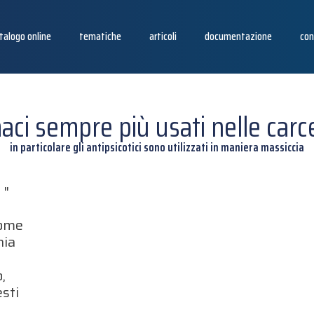
talogo online
tematiche
articoli
documentazione
con
ci sempre più usati nelle carce
in particolare gli antipsicotici sono utilizzati in maniera massiccia
 "
come
nia
,
sti