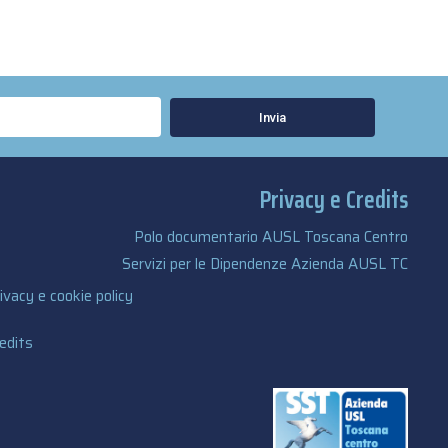
Invia
Privacy e Credits
Polo documentario AUSL Toscana Centro
Servizi per le Dipendenze Azienda AUSL TC
ivacy e cookie policy
edits