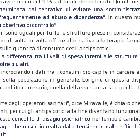
gravi è meno del 10% sul totale dei detenuti. Quindi n
erminata dal tentativo di evitare una somministrazi
 frequentemente ad abuso e dipendenza
“. In questo m
obiettivo di controllo”
.
 sono uguali per tutte le strutture prese in consideraz
ono di volta in volta offrire alternative alle terapie farm
ulla quantità di consumo degli antipsicotici.
a differenza tra i livelli di spesa interni alle strutture
lte più alti.
incrociando i dati tra i consumi pro-capite in carcere e
1
sulla popolazione in generale. L’origine di questa disp
 ambito carcerario, quella dell’area sanitaria e quella 
e degli operatori sanitari”, dice Miravalle, è chiaro c
nti, per cui gli antipsicotici alla fine diventano funzional
tesso
concetto di disagio psichiatrico
nel tempo è cambiat
io che nasce in realtà dalla tensione e dalle difficoltà d
ti”.