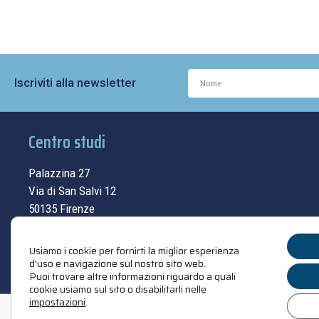
Iscriviti alla newsletter
Centro studi
Palazzina 27
Via di San Salvi 12
50135 Firenze
Tel.
055.69.33.315
Usiamo i cookie per fornirti la miglior esperienza
contatti
d'uso e navigazione sul nostro sito web.
Puoi trovare altre informazioni riguardo a quali
cookie usiamo sul sito o disabilitarli nelle
impostazioni
.