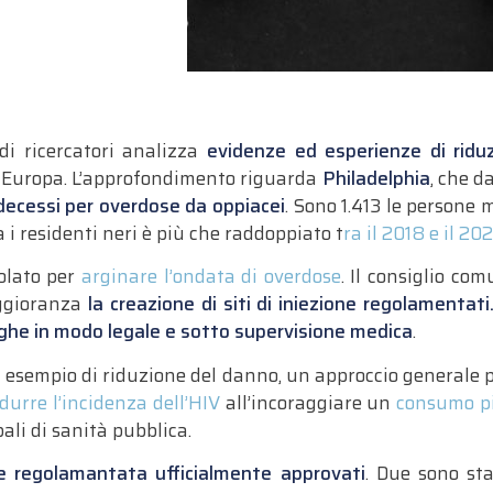
di ricercatori analizza
evidenze ed esperienze di ridu
n Europa. L’approfondimento riguarda
Philadelphia
, che d
 decessi per overdose da oppiacei
. Sono 1.413 le persone 
ra i residenti neri è più che raddoppiato t
ra il 2018 e il 202
olato per
arginare l’ondata di overdose
. Il consiglio co
ggioranza
la creazione di siti di iniezione regolamentati
he in modo legale e sotto supervisione medica
.
n esempio di riduzione del danno, un approccio generale p
idurre l’incidenza dell’HIV
all’incoraggiare un
consumo più
ali di sanità pubblica.
one regolamantata ufficialmente approvati
. Due sono st