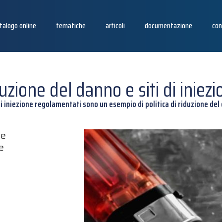
talogo online
tematiche
articoli
documentazione
con
uzione del danno e siti di iniez
 di iniezione regolamentati sono un esempio di politica di riduzione de
te
e