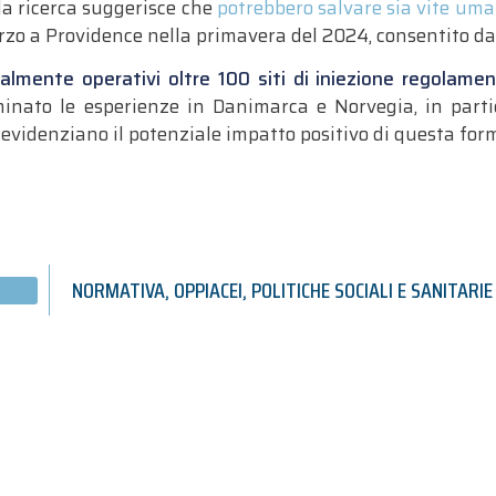
 la ricerca suggerisce che
potrebbero salvare sia vite uman
zo a Providence nella primavera del 2024, consentito dal
almente operativi oltre 100 siti di iniezione regolamen
minato le esperienze in Danimarca e Norvegia, in partic
 evidenziano il potenziale impatto positivo di questa for
NORMATIVA
,
OPPIACEI
,
POLITICHE SOCIALI E SANITARIE