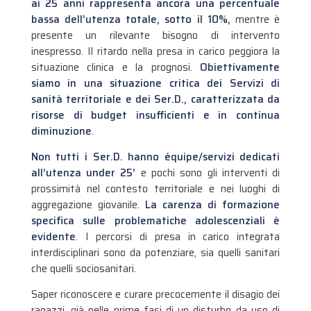
ai 25 anni rappresenta ancora una percentuale
bassa dell’utenza totale, sotto il 10%,
mentre è
presente un rilevante bisogno di intervento
inespresso. Il ritardo nella presa in carico peggiora la
situazione clinica e la prognosi.
Obiettivamente
siamo in una situazione critica dei Servizi di
sanità territoriale e dei Ser.D., caratterizzata da
risorse di budget insufficienti e in continua
diminuzione
.
Non tutti i Ser.D. hanno équipe/servizi dedicati
all’utenza under 25’
e pochi sono gli interventi di
prossimità nel contesto territoriale e nei luoghi di
aggregazione giovanile.
La carenza di formazione
specifica sulle problematiche adolescenziali è
evidente
. I percorsi di presa in carico integrata
interdisciplinari sono da potenziare, sia quelli sanitari
che quelli sociosanitari.
Saper riconoscere e curare precocemente il disagio dei
ragazzi, già nelle prime fasi di un disturbo da uso di