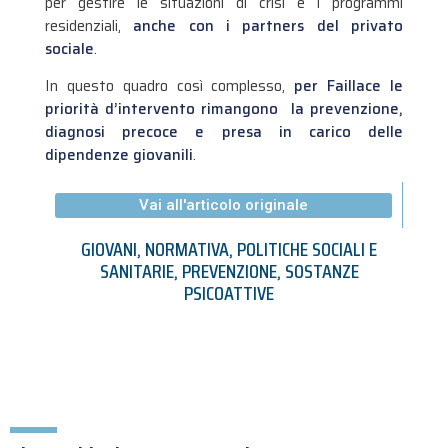
per gestire le situazioni di crisi e i programmi
residenziali,
anche con i partners del privato
sociale
.
In questo quadro così complesso,
per
Faillace le
priorità d’intervento rimangono la prevenzione,
diagnosi precoce e presa in carico delle
dipendenze giovanili
.
Vai all'articolo originale
GIOVANI
,
NORMATIVA
,
POLITICHE SOCIALI E
SANITARIE
,
PREVENZIONE
,
SOSTANZE
PSICOATTIVE