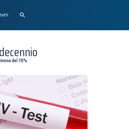
tatti
l decennio
 almeno del 70%