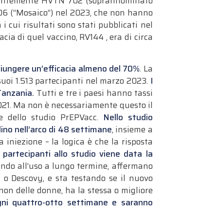
 recentemente HVTN 702 (soprannominato
06 (“Mosaico”) nel 2023, che non hanno
 i cui risultati sono stati pubblicati nel
cia di quel vaccino, RV144 , era di circa
giungere un’efficacia almeno del 70%
. La
suoi 1.513 partecipanti nel marzo 2023.
I
Tanzania.
Tutti e tre i paesi hanno tassi
 2021. Ma non è necessariamente questo il
re dello studio PrEPVacc.
Nello studio
lino nell’arco di 48 settimane
, insieme a
iniezione – la logica è che la risposta
partecipanti allo studio viene data la
ndo all’uso a lungo termine, affermano
a o Descovy, e sta testando se il nuovo
on delle donne, ha la stessa o migliore
gni quattro-otto settimane e saranno