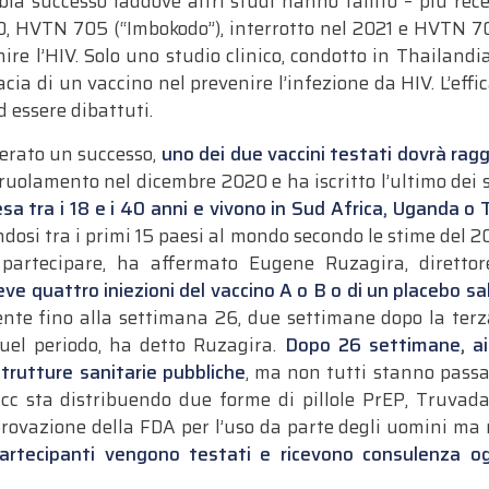
bia successo laddove altri studi hanno fallito – più
20, HVTN 705 (“Imbokodo”), interrotto nel 2021 e HVTN 7
nire l’HIV. Solo uno studio clinico, condotto in Thailandia
a di un vaccino nel prevenire l’infezione da HIV. L’effica
d essere dibattuti.
erato un successo,
uno dei due vaccini testati dovrà rag
rruolamento nel dicembre 2020 e ha iscritto l’ultimo dei 
a tra i 18 e i 40 anni e vivono in Sud Africa, Uganda o 
andosi tra i primi 15 paesi al mondo secondo le stime del
 partecipare, ha affermato Eugene Ruzagira, diretto
ve quattro iniezioni del vaccino A o B o di un placebo sa
te fino alla settimana 26, due settimane dopo la terza 
uel periodo, ha detto Ruzagira.
Dopo 26 settimane, ai 
strutture sanitarie pubbliche
, ma non tutti stanno passa
acc sta distribuendo due forme di pillole PrEP, Truvad
rovazione della FDA per l’uso da parte degli uomini ma n
rtecipanti vengono testati e ricevono consulenza o