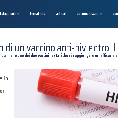
talogo online
tematiche
articoli
documentazione
con
vo di un vaccino anti-hiv entro i
io almeno uno dei due vaccini testati dovrà raggiungere un’efficacia
e in
per