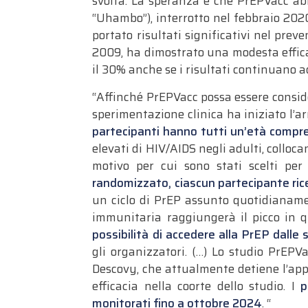
svolta. La speranza è che PrEPVacc ab
“Uhambo”), interrotto nel febbraio 20
portato risultati significativi nel preve
2009, ha dimostrato una modesta efficaci
il 30% anche se i risultati continuano a
“Affinché PrEPVacc possa essere consid
sperimentazione clinica ha iniziato l’a
partecipanti hanno tutti un’età compres
elevati di HIV/AIDS negli adulti, colloc
motivo per cui sono stati scelti per
randomizzato, ciascun partecipante rice
un ciclo di PrEP assunto quotidianamen
immunitaria raggiungerà il picco in q
possibilità di accedere alla PrEP dalle 
gli organizzatori. (…) Lo studio PrEPV
Descovy, che attualmente detiene l’app
efficacia nella coorte dello studio. I
pa
monitorati fino a ottobre 2024
. “