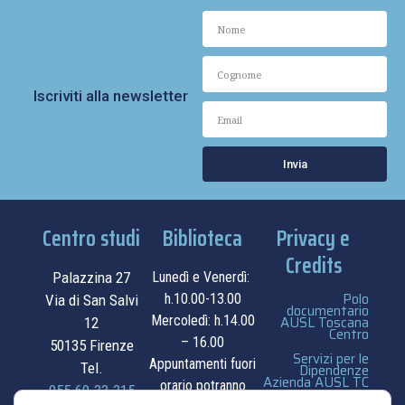
Iscriviti alla newsletter
Invia
Centro studi
Biblioteca
Privacy e
Credits
Palazzina 27
Lunedì e Venerdì:
Polo
h.10.00-13.00
Via di San Salvi
documentario
Mercoledì: h.14.00
AUSL Toscana
12
Centro
– 16.00
50135 Firenze
Servizi per le
Appuntamenti fuori
Tel.
Dipendenze
Azienda AUSL TC
orario potranno
055.69.33.315