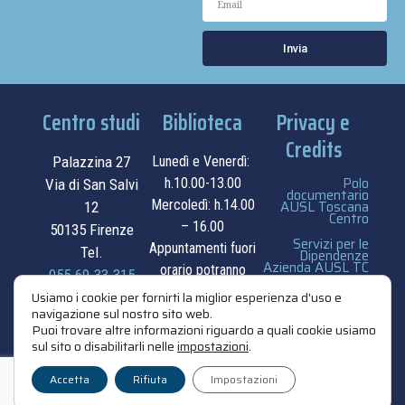
Invia
Centro studi
Biblioteca
Privacy e
Credits
Palazzina 27
Lunedì e Venerdì:
Polo
h.10.00-13.00
Via di San Salvi
documentario
Mercoledì: h.14.00
AUSL Toscana
12
Centro
– 16.00
50135 Firenze
Servizi per le
Appuntamenti fuori
Tel.
Dipendenze
Azienda AUSL TC
orario potranno
055.69.33.315
essere
privacy e cookie
Usiamo i cookie per fornirti la miglior esperienza d'uso e
contatti
navigazione sul nostro sito web.
concordati su
policy
Puoi trovare altre informazioni riguardo a quali cookie usiamo
appuntamento.
sul sito o disabilitarli nelle
impostazioni
.
credits
contatti
Accetta
Rifiuta
Impostazioni