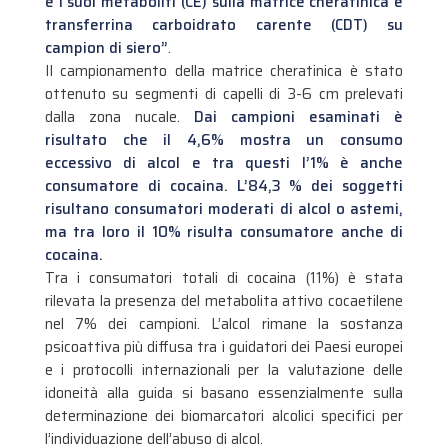
e i suoi metaboliti (CE) sulla matrice cheratinica e
transferrina carboidrato carente (CDT) su
campion di siero”
.
Il campionamento della matrice cheratinica è stato
ottenuto su segmenti di capelli di 3-6 cm prelevati
dalla zona nucale.
Dai campioni esaminati è
risultato che il 4,6% mostra un consumo
eccessivo di alcol e tra questi l’1% è anche
consumatore di cocaina. L’84,3 % dei soggetti
risultano consumatori moderati di alcol o astemi,
ma tra loro il 10% risulta consumatore anche di
cocaina.
Tra i consumatori totali di cocaina (11%) è stata
rilevata la presenza del metabolita attivo cocaetilene
nel 7% dei campioni. L’alcol rimane la sostanza
psicoattiva più diffusa tra i guidatori dei Paesi europei
e i protocolli internazionali per la valutazione delle
idoneità alla guida si basano essenzialmente sulla
determinazione dei biomarcatori alcolici specifici per
l’individuazione dell’abuso di alcol.